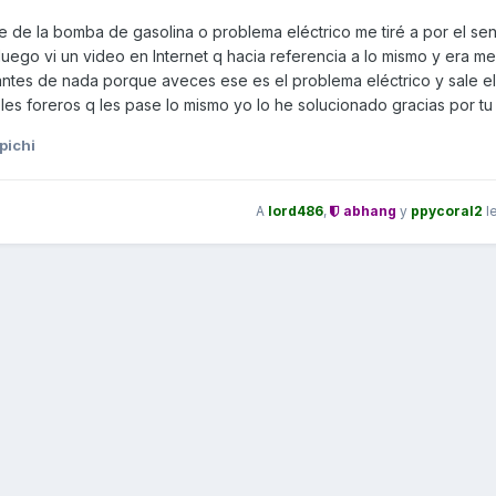
ele de la bomba de gasolina o problema eléctrico me tiré a por el se
uego vi un video en Internet q hacia referencia a lo mismo y era me
a antes de nada porque aveces ese es el problema eléctrico y sale el
les foreros q les pase lo mismo yo lo he solucionado gracias por t
pichi
A
lord486
,
abhang
y
ppycoral2
l