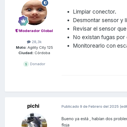
Limpiar conector.
Desmontar sensor y l
Revisar el sensor que
Moderador Global
No existan fugas por 
28,3k
Monitorearlo con esc
Moto:
Agility City 125
Ciudad:
Córdoba
Donador
pichi
Publicado
9 de Febrero del 2025
(edi
Bueno ya está , habían dos problema
floja