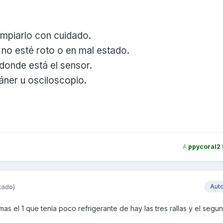
impiarlo con cuidado.
 no esté roto o en mal estado.
donde está el sensor.
áner u osciloscopio.
A
ppycoral2
tado)
Aut
s el 1 que tenía poco refrigerante de hay las tres rallas y el segun