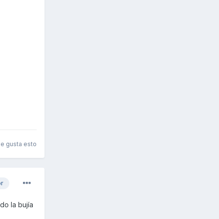
le gusta esto
or
do la bujía