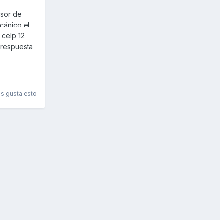
nsor de
cánico el
 celp 12
u respuesta
es gusta esto