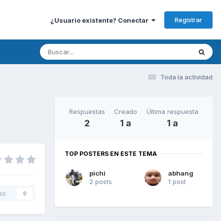
Registrar
¿Usuario existente? Conectar
Toda la actividad
Respuestas
Creado
Última respuesta
2
1 a
1 a
TOP POSTERS EN ESTE TEMA
pichi
abhang
2 posts
1 post
es
0