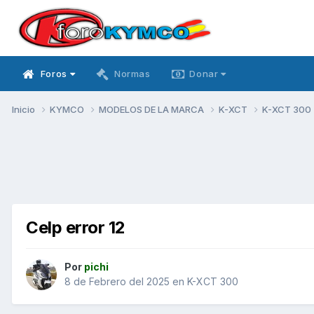
Foros
Normas
Donar
Inicio
KYMCO
MODELOS DE LA MARCA
K-XCT
K-XCT 300
Celp error 12
Por
pichi
8 de Febrero del 2025
en
K-XCT 300