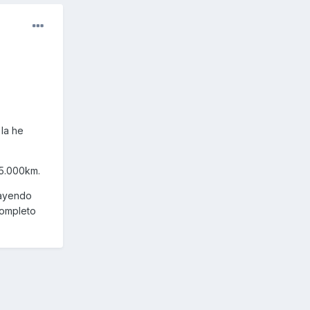
la he
15.000km.
cayendo
completo