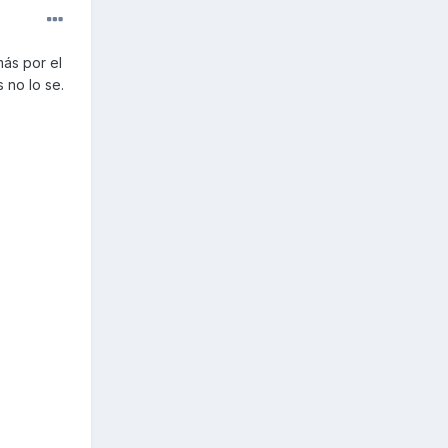
más por el
 no lo se.