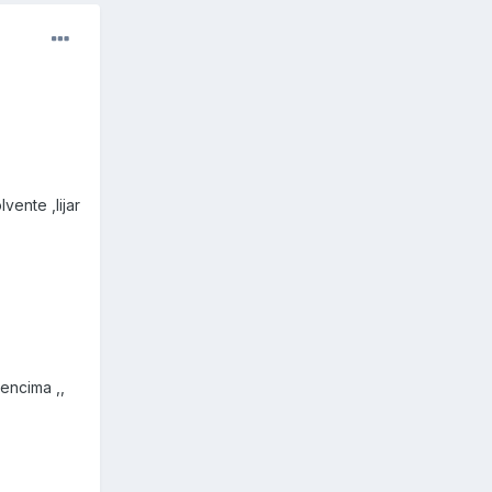
ente ,lijar
 encima ,,