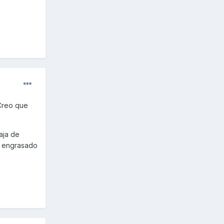
 Creo que
aja de
 y engrasado