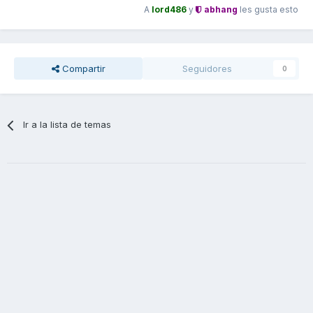
A
lord486
y
abhang
les gusta esto
Compartir
Seguidores
0
Ir a la lista de temas