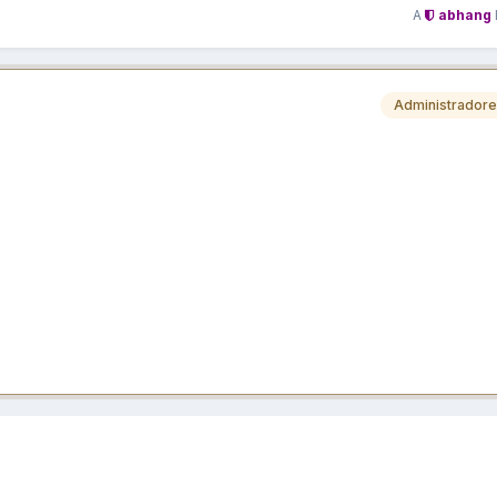
A
abhang
Administrador