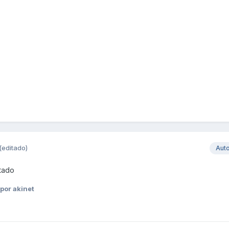
(editado)
Aut
itado
por akinet