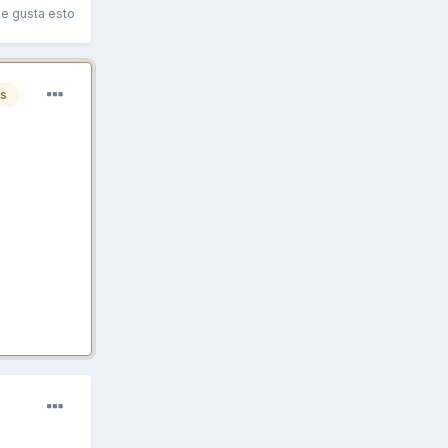
le gusta esto
es