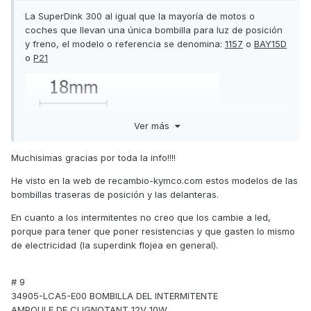
La SuperDink 300 al igual que la mayoría de motos o
coches que llevan una única bombilla para luz de posición
y freno, el modelo o referencia se denomina:
1157
o
BAY15D
o
P21
Ver más
Muchisimas gracias por toda la info!!!!
He visto en la web de recambio-kymco.com estos modelos de las
bombillas traseras de posición y las delanteras.
En cuanto a los intermitentes no creo que los cambie a led,
porque para tener que poner resistencias y que gasten lo mismo
de electricidad (la superdink flojea en general).
# 9
34905-LCA5-E00 BOMBILLA DEL INTERMITENTE
AMPOULE DE CLIGNOTANT 12V 10W