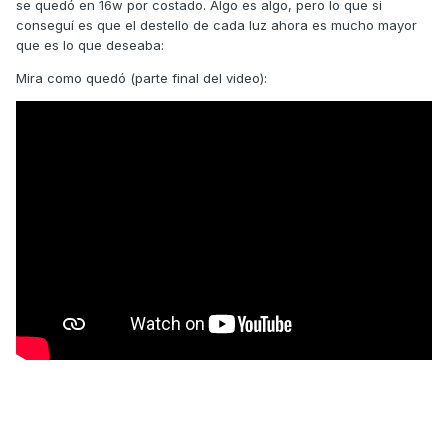
se quedó en 16w por costado. Algo es algo, pero lo que si
te saldrán a porrillo para elegir.
conseguí es que el destello de cada luz ahora es mucho mayor
Pd. tienes que contar que al cambiar las luces de
que es lo que deseaba:
intermitencia de incandescencia a bombilla led hay una
Mira como quedó (parte final del video):
caída de consumo lo que origina que el pote de
intermitencia haga una secuencia de parpadeo muy
rápida... esto se soluciona de dos maneras: o sustituyes el
relé por uno electrónico para bombillas led... o bien tendrás
que intercalar una resistencia en cada lado de 10 o 20W en
función de la potencia de la bombilla led que le metas.