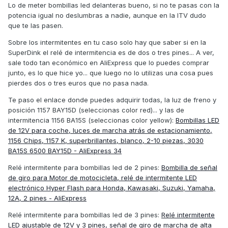
Lo de meter bombillas led delanteras bueno, si no te pasas con la
potencia igual no deslumbras a nadie, aunque en la ITV dudo
que te las pasen.
Sobre los intermitentes en tu caso solo hay que saber si en la
SuperDink el relé de intermitencia es de dos o tres pines... A ver,
sale todo tan económico en AliExpress que lo puedes comprar
junto, es lo que hice yo... que luego no lo utilizas una cosa pues
pierdes dos o tres euros que no pasa nada.
Te paso el enlace donde puedes adquirir todas, la luz de freno y
posición 1157 BAY15D (seleccionas color red)... y las de
intermitencia 1156 BA15S (seleccionas color yellow):
Bombillas LED
de 12V para coche, luces de marcha atrás de estacionamiento,
1156 Chips, 1157 K, superbrillantes, blanco, 2-10 piezas, 3030
BA15S 6500 BAY15D - AliExpress 34
Relé intermitente para bombillas led de 2 pines:
Bombilla de señal
de giro para Motor de motocicleta, relé de intermitente LED
electrónico Hyper Flash para Honda, Kawasaki, Suzuki, Yamaha,
12A, 2 pines - AliExpress
Relé intermitente para bombillas led de 3 pines:
Relé intermitente
LED ajustable de 12V y 3 pines, señal de giro de marcha de alta