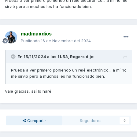
Prueba a ver primero poniendo un relé electrónico... a mí no me
resistencia entiendo que ya no me hará falta no?
sirvió pero a muchos les ha funcionado bien.
Un saludico
madmaxdios
Publicado
16 de Noviembre del 2024
En 15/11/2024 a las 11:53,
Rogers
dijo:
Prueba a ver primero poniendo un relé electrónico... a mí no
me sirvió pero a muchos les ha funcionado bien.
Vale gracias, así lo haré
Compartir
Seguidores
0