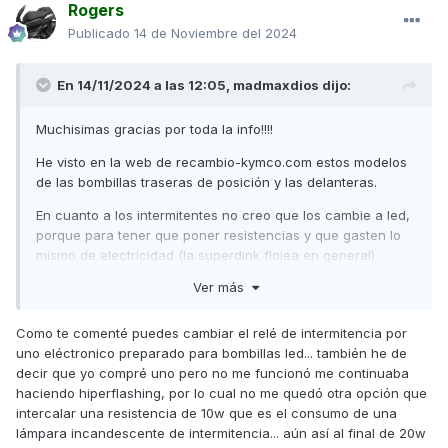
Rogers
Publicado
14 de Noviembre del 2024
En 14/11/2024 a las 12:05,
madmaxdios
dijo:
Muchisimas gracias por toda la info!!!!
He visto en la web de recambio-kymco.com estos modelos
de las bombillas traseras de posición y las delanteras.
En la SD300 yo diría que debería llevar la BA15S con pivotes
En cuanto a los intermitentes no creo que los cambie a led,
a 180º que es el tipo de bombilla que se utiliza
porque para tener que poner resistencias y que gasten lo
habitualmente, pero claro no te lo puedo asegurar, de
mismo de electricidad (la superdink flojea en general).
hecho conozco el tema pq recién le cambié las 4 bombillas
de intermitencia a mi Yamaha y resultó que los casquillos
Ver más
de delante llevaban el tipo BAU15S a 150º y los de detrás el
# 9
tipo BA15S a 180º...
tócate los huev*s
.
34905-LCA5-E00 BOMBILLA DEL INTERMITENTE
Como te comenté puedes cambiar el relé de intermitencia por
AMPOULE DE CLIGNOTANT 12V 10W
uno eléctronico preparado para bombillas led... también he de
A no ser que alguien te responda que conozca el tema te
9,89 €
decir que yo compré uno pero no me funcionó me continuaba
va a tocar desmontar para ver la tipología. Una vez sepas
haciendo hiperflashing, por lo cual no me quedó otra opción que
que tipo tienes de bombilla de intermitencia pones
# 10
intercalar una resistencia de 10w que es el consumo de una
cualquiera de estas referencias que te indico en el
34906-KPCP-C00 AMPOULE BAY15D 12V P21/5W
lámpara incandescente de intermitencia
... aún así al final de 20w
buscador donde las vayas a adquirir Amazón o AliExpress y