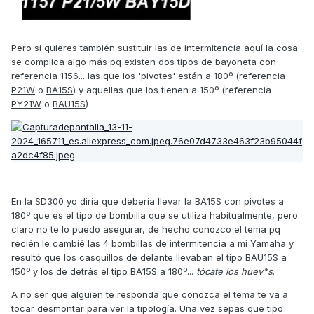
Pero si quieres también sustituir las de intermitencia aquí la cosa
se complica algo más pq existen dos tipos de bayoneta con
referencia 1156... las que los 'pivotes' están a 180º (referencia
P21W
o
BA15S
) y aquellas que los tienen a 150º (referencia
PY21W
o
BAU15S
)
En la SD300 yo diría que debería llevar la BA15S con pivotes a
180º que es el tipo de bombilla que se utiliza habitualmente, pero
claro no te lo puedo asegurar, de hecho conozco el tema pq
recién le cambié las 4 bombillas de intermitencia a mi Yamaha y
resultó que los casquillos de delante llevaban el tipo BAU15S a
150º y los de detrás el tipo BA15S a 180º...
tócate los huev*s
.
A no ser que alguien te responda que conozca el tema te va a
tocar desmontar para ver la tipología. Una vez sepas que tipo