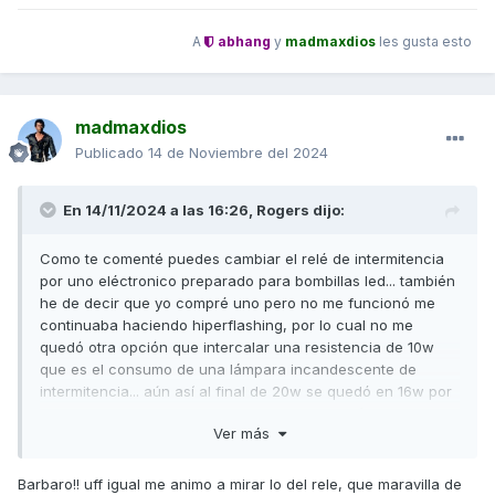
A
abhang
y
madmaxdios
les gusta esto
madmaxdios
Publicado
14 de Noviembre del 2024
En 14/11/2024 a las 16:26,
Rogers
dijo:
Como te comenté puedes cambiar el relé de intermitencia
por uno eléctronico preparado para bombillas led... también
he de decir que yo compré uno pero no me funcionó me
continuaba haciendo hiperflashing, por lo cual no me
quedó otra opción que intercalar una resistencia de 10w
que es el consumo de una lámpara incandescente de
intermitencia
... aún así al final de 20w se quedó en 16w por
costado. Algo es algo, pero lo que si conseguí es que el
Ver más
destello de cada luz ahora es mucho mayor que es lo que
deseaba:
Barbaro!! uff igual me animo a mirar lo del rele, que maravilla de
Mira como quedó (parte final del video):