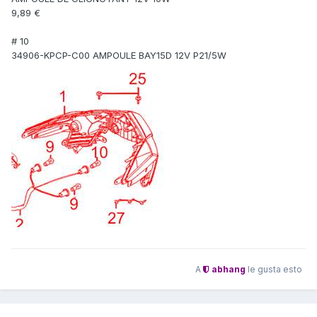
9,89 €
# 10
34906-KPCP-C00 AMPOULE BAY15D 12V P21/5W
Pero si quieres también sustituir las de intermitencia aquí la
cosa se complica algo más pq existen dos tipos de
bayoneta con referencia 1156... las que los 'pivotes' están a
180º (referencia
P21W
o
BA15S
) y aquellas que los tienen a
150º (referencia
PY21W
o
BAU15S
)
A
abhang
le gusta esto