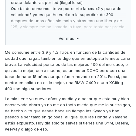
cruce delanteras por led (ilegal lo sé)
Que tal de consumos te va por cierto la xmax? y punta de
velocidad? yo es que he vuelto a la superdink de 300
despues de unos años sin moto y otros con una liberty de
125, y siempre me ha llamado la tuya, pero tanto por precio
como por inseguridad de dejarla en la calle nunca me he
Ver más
animado, pero el baul debajo del asiento me encanta!!
bueno y la moto obviamente jejejej.
Me consume entre 3,9 y 4,2 litros en función de la cantidad de
ciudad que haga... también te digo que en autopista le meto caña
brava. La velocidad punta es de las mejores 400 del mercado, o
quizás la mejor, corre mucho, es un motor DOHC pero con una
base de hace 18 años aunque fue renovado en 2014. Eso si, por
contra en salida no es la mejor, una BMW C400 o una XCiting
400 son algo superiores.
La mía tiene ya nueve años y medio y a pesar que esta muy bien
conservada ahora ya no me da tanto miedo que me la sustraigan,
de hecho ojito que desde hace un tiempo las Kymco ya han
pasado a ser también golosas, al igual que las Honda y Yamaha
estás expuesto. Hoy día solo te salvas si tienes una SYM, Daelim,
Keeway o algo de eso.