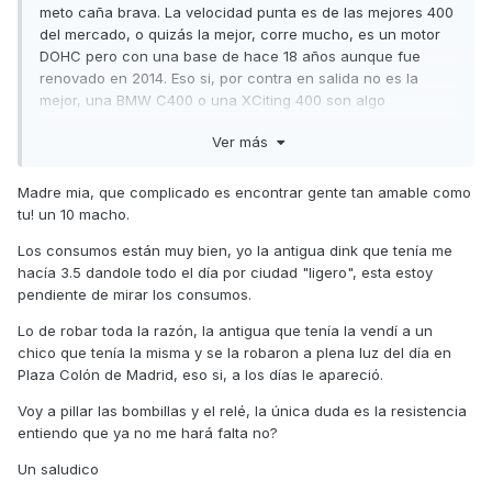
meto caña brava. La velocidad punta es de las mejores 400
del mercado, o quizás la mejor, corre mucho, es un motor
DOHC pero con una base de hace 18 años aunque fue
renovado en 2014. Eso si, por contra en salida no es la
mejor, una BMW C400 o una XCiting 400 son algo
superiores.
Ver más
La mía tiene ya nueve años y medio y a pesar que esta muy
bien conservada ahora ya no me da tanto miedo que me la
Madre mia, que complicado es encontrar gente tan amable como
sustraigan, de hecho ojito que desde hace un tiempo las
tu! un 10 macho.
Kymco ya han pasado a ser también golosas, al igual que
las Honda y Yamaha estás expuesto. Hoy día solo te salvas
Los consumos están muy bien, yo la antigua dink que tenía me
si tienes una SYM, Daelim, Keeway o algo de eso.
hacía 3.5 dandole todo el día por ciudad "ligero", esta estoy
pendiente de mirar los consumos.
Lo de meter bombillas led delanteras bueno, si no te pasas
con la potencia igual no deslumbras a nadie, aunque en la
Lo de robar toda la razón, la antigua que tenía la vendí a un
ITV dudo que te las pasen.
chico que tenía la misma y se la robaron a plena luz del día en
Plaza Colón de Madrid, eso si, a los días le apareció.
Sobre los intermitentes en tu caso solo hay que saber si en
la SuperDink el relé de intermitencia es de dos o tres pines...
Voy a pillar las bombillas y el relé, la única duda es la resistencia
A ver, sale todo tan económico en AliExpress que lo puedes
entiendo que ya no me hará falta no?
comprar junto, es lo que hice yo... que luego no lo utilizas
Un saludico
una cosa pues pierdes dos o tres euros que no pasa nada.