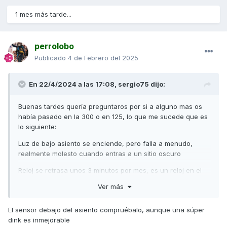
1 mes más tarde...
perrolobo
Publicado
4 de Febrero del 2025
En 22/4/2024 a las 17:08,
sergio75
dijo:
Buenas tardes quería preguntaros por si a alguno mas os
había pasado en la 300 o en 125, lo que me sucede que es
lo siguiente:
Luz de bajo asiento se enciende, pero falla a menudo,
realmente molesto cuando entras a un sitio oscuro
Reloj se retrasa unos 3 minutos por mes, es un reloj en el
cual te fijas cuando estás en marcha, también llega a ser
Ver más
un poco molesto
El nivel de gasolina a veces se vuelve un poco loquete,
El sensor debajo del asiento compruébalo, aunque una súper
aunque se restablece pronto
dink es inmejorable