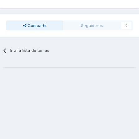
No son cosas muy graves, pero si un poco molestas
cuando se dan...
Compartir
Seguidores
0
Vengo de una grand dink del 2006 que jubile con 17 años y
jamás me sucedió nada de esto por eso...
Ir a la lista de temas
Un saludo forero!