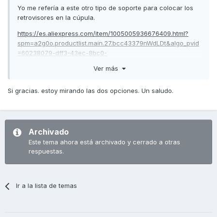
Yo me refería a este otro tipo de soporte para colocar los
retrovisores en la cúpula.
https://es.aliexpress.com/item/1005005936676409.html?
spm=a2g0o.productlist.main.27.bcc43379nWdLDt&algo_pvid
=60238079-dff3-43ec-8bc0-
eec4651f4263&algo_exp_id=60238079-dff3-43ec-8bc0-
Ver más
eec4651f4263-
13&pdp_npi=4%40dis!EUR!114.44!57.22!!!868.30!!%40211b446
Si gracias. estoy mirando las dos opciones. Un saludo.
016950441537947720e1248!12000034926464245!sea!ES!0!A
BS&curPageLogUid=3ZSsI5njy5zL
Saludos,
Archivado
Este tema ahora está archivado y cerrado a otras
respuestas.
Ir a la lista de temas