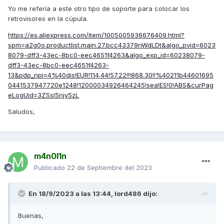
_encoding=UTF8&pd_rd_w=oby1m&content-
Yo me refería a este otro tipo de soporte para colocar los
id=amzn1.sym.3a7306fe-daa0-4b4a-9249-
retrovisores en la cúpula.
d1fb14ff9ac7%3Aamzn1.symc.adba8a53-36db-43df-a081-
77d28e1b71e6&pf_rd_p=3a7306fe-daa0-4b4a-9249-
https://es.aliexpress.com/item/1005005936676409.html?
d1fb14ff9ac7&pf_rd_r=XQ9QR8SYWTKVMAJM2G69&pd_rd_w
spm=a2g0o.productlist.main.27.bcc43379nWdLDt&algo_pvid=6023
g=dLUvT&pd_rd_r=b75e454c-2a5c-4228-bc02-
8079-dff3-43ec-8bc0-eec4651f4263&algo_exp_id=60238079-
6632eb5b0eef&ref_=pd_gw_ci_mcx_mr_hp_atf_m
dff3-43ec-8bc0-eec4651f4263-
13&pdp_npi=4%40dis!EUR!114.44!57.22!!!868.30!!%40211b44601695
0441537947720e1248!12000034926464245!sea!ES!0!ABS&curPag
eLogUid=3ZSsI5njy5zL
Saludos,
m4n0l1n
Publicado
22 de Septiembre del 2023
En 18/9/2023 a las 13:44,
lord486
dijo:
Buenas,