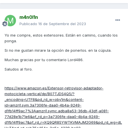
m4n0l1n
Publicado
16 de Septiembre del 2023
Yo me compre, estos extensores. Están en camino, cuando los
ponga.
Si no me gustan mirare la opción de ponerlos. en la cúpula.
Muchas gracias por tu comentario Lord486.
Saludos al foro.
https://www.amazon.es/Extensor-retrovisor-adaptador-
motocicleta-vertical/dp/B07TJDS4Q5/?
_encoding=UTF8&pd_rd_w=oby1m&content-
id=amzn1.sym.3a7306fe-daa0-4b4a-9249-
d1fb14ff9ac7%3Aamzn1.symc.adba8a53-36db-43df-a081-
77d28e1b71e6&pf_rd_p=3a7306fe-daa0-4b4a-9249-
d1fb14ff9ac7&pf_rd_r=XQ9QR8SYWTKVMAJM2G69&pd_rd_wg=dL