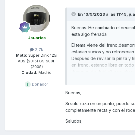
En 13/9/2023 a las 11:45,
ju
Buenas. He cambiado el neumatic
esta algo frenada.
Usuarios
El tema viene del freno,desmont
2,7k
estarían sucios y no retrocerian
Moto:
Super Dink 125i
Despues de revisar la pinza y l
ABS (2015) GS 500F
en freno, estando libre en todo
(2008)
deverion de doblar? a simple v
Ciudad:
Madrid
Donador
Buenas,
Si solo roza en un punto, puede ser
completamente recta y con el roce
Saludos,