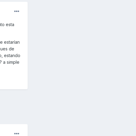
nto esta
e estarían
spues de
no, estando
? a simple