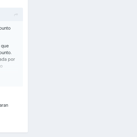
 punto
o que
punto.
nada por
lo
jaran