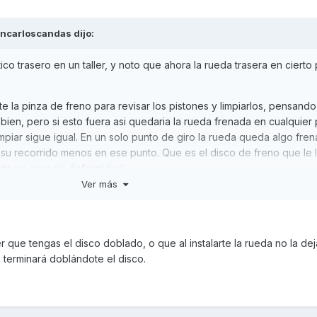
ancarloscandas
dijo:
o trasero en un taller, y noto que ahora la rueda trasera en cierto
e la pinza de freno para revisar los pistones y limpiarlos, pensand
 bien, pero si esto fuera asi quedaria la rueda frenada en cualquier 
impiar sigue igual. En un solo punto de giro la rueda queda algo fre
 su recorrido menos en ese punto. Que es el disco de freno que le 
ista no aprecio deformidad
Ver más
 que tengas el disco doblado, o que al instalarte la rueda no la de
 terminará doblándote el disco.