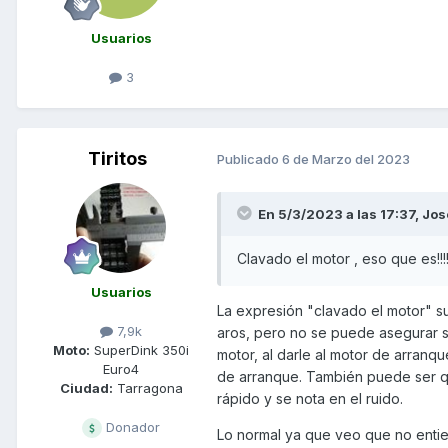
Usuarios
3
Tiritos
Publicado
6 de Marzo del 2023
En 5/3/2023 a las 17:37,
Jos
Clavado el motor , eso que es!!!
Usuarios
La expresión "clavado el motor" su
7,9k
aros, pero no se puede asegurar 
Moto:
SuperDink 350i
motor, al darle al motor de arranq
Euro4
de arranque. También puede ser qu
Ciudad:
Tarragona
rápido y se nota en el ruido.
Donador
Lo normal ya que veo que no entien