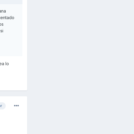
ana
tentado
os
si
ea lo
or