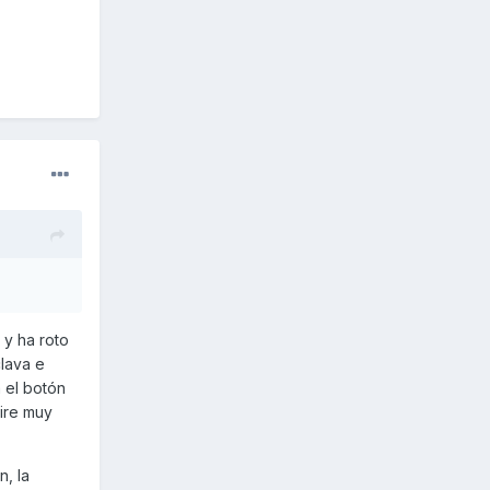
 y ha roto
lava e
a el botón
gire muy
, la