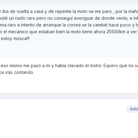
r iba de vuelta a casa y de repente la moto se me paro , por la mañ
noté un ruido raro pero no conseguí averiguar de donde venía, e in
na raro a intento de arranque la correa se la cambié hace poco y l
 el mecánico que estaban bien la moto tiene ahora 25500km a ver 
estoy mosca!!!
 eso mismo me pasó a mi y había clavado el motor. Espero que no s
os irás contando.
Aut