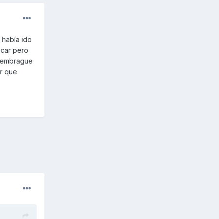
 había ido
ncar pero
y embrague
or que