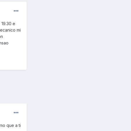
s 19.30 e
mecanico mi
on
ensao
mo que a ti