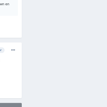
own en
or
l