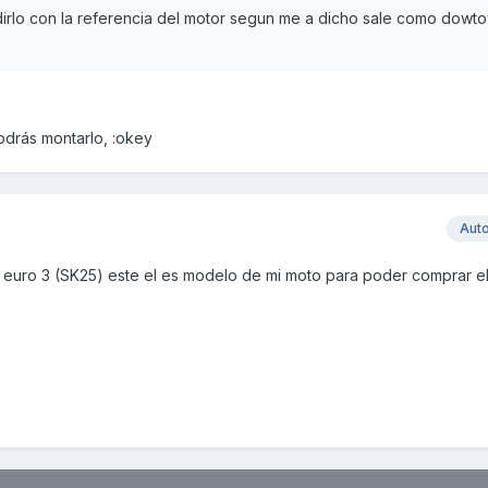
edirlo con la referencia del motor segun me a dicho sale como dowt
podrás montarlo, :okey
Aut
o 3 (SK25) este el es modelo de mi moto para poder comprar e
2