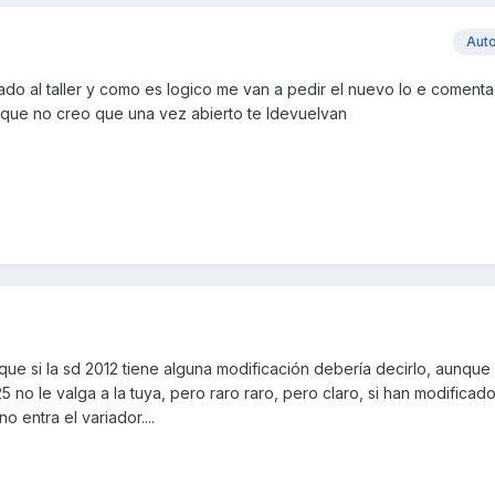
Aut
vado al taller y como es logico me van a pedir el nuevo lo e coment
ya que no creo que una vez abierto te ldevuelvan
s que si la sd 2012 tiene alguna modificación debería decirlo, aunqu
5 no le valga a la tuya, pero raro raro, pero claro, si han modificado
o entra el variador....