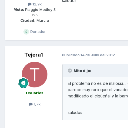
saludos
12,9k
Moto:
Piaggio Medley S
125
Ciudad:
Murcia
Donador
Tejera1
Publicado
14 de Julio del 2012
Mito dijo:
El problema no es de malossi...
parece muy raro que el variador 
Usuarios
modificado el cigüeñal y la barra
1,7k
saludos