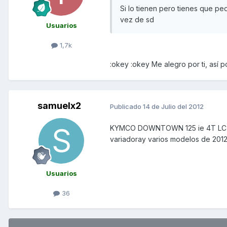
Si lo tienen pero tienes que p
vez de sd
Usuarios
1,7k
:okey :okey Me alegro por ti, así 
samuelx2
Publicado
14 de Julio del 2012
KYMCO DOWNTOWN 125 ie 4T LC eur
variadoray varios modelos de 201
Usuarios
36