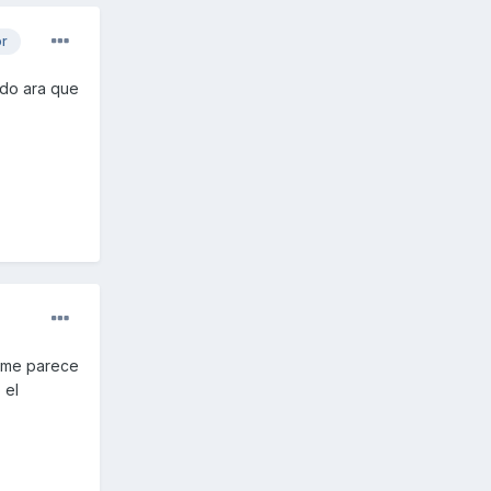
or
ado ara que
e me parece
 el