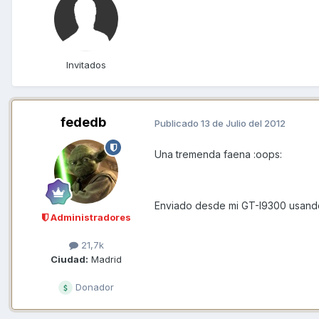
Invitados
fededb
Publicado
13 de Julio del 2012
Una tremenda faena :oops:
Enviado desde mi GT-I9300 usand
Administradores
21,7k
Ciudad:
Madrid
Donador