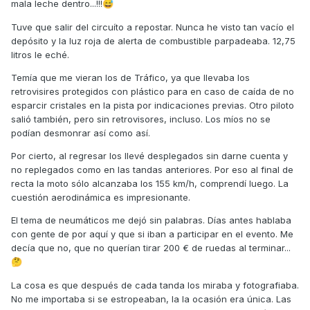
mala leche dentro...!!!
😅
Tuve que salir del circuíto a repostar. Nunca he visto tan vacío el
depósito y la luz roja de alerta de combustible parpadeaba. 12,75
litros le eché.
Temía que me vieran los de Tráfico, ya que llevaba los
retrovisires protegidos con plástico para en caso de caída de no
esparcir cristales en la pista por indicaciones previas. Otro piloto
salió también, pero sin retrovisores, incluso. Los míos no se
podían desmonrar así como así.
Por cierto, al regresar los llevé desplegados sin darne cuenta y
no replegados como en las tandas anteriores. Por eso al final de
recta la moto sólo alcanzaba los 155 km/h, comprendí luego. La
cuestión aerodinámica es impresionante.
El tema de neumáticos me dejó sin palabras. Días antes hablaba
con gente de por aquí y que si iban a participar en el evento. Me
decía que no, que no querían tirar 200 € de ruedas al terminar...
🤔
La cosa es que después de cada tanda los miraba y fotografiaba.
No me importaba si se estropeaban, la la ocasión era única. Las