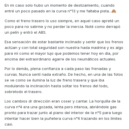
En mi caso solo hubo un momento de deslizamiento, cuando
entré un poco pasado en la curva n°13 y me faltaba pista...
🙈
Como el freno trasero lo uso siempre, en aquel caso apreté un
poco para no salirme y no perder la inercia. Noté como derrapó
un pelín y entró el ABS.
Esa sensación de estar bastante inclinado y sentir que los frenos
actúan y con total seguridad son nuestra hada madrina y es algo
para mí como el mayor lujo que podemos tener hoy en día, por
encima del extraordinario agarre de los neumáticos actuales.
Por lo demás, plena confianza a cada paso las frenadas y
curvas. Nunca sentí nada extraño. De hecho, en una de las fotos
se ve como se ilumina la luz de freno trasera y que iba
modulando la inclinación hasta soltar los frenos del todo,
sobretodo el trasero.
Los cambios dr dirección eran coser y cantar. La horquilla de la
curva n°4 era una gozada, lenta pero intensa, abriéndole gas
pronto para trazar junto al piano del interior de la n°5 para luego
intentar hacer bien la puñetera curva n°6 trazando en los límites
casi.