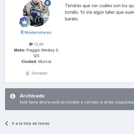
Tendrás que ver cuáles son los que 
tornillo. Yo iría algún taller que s
barato.
Moderadores
12,9k
Moto:
Piaggio Medley S
125
Ciudad:
Murcia
Donador
Archivado
Este tema ahora está archivado y cerrado a otras respuesta
Ir a la lista de temas