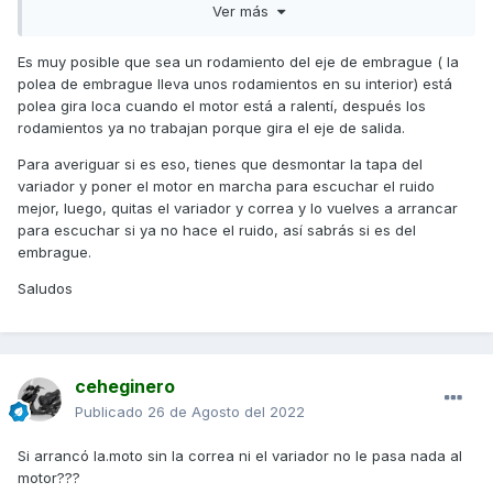
Ver más
Ya no se que hacer, empezó que apenas se escuchaba,
que lo hacia de vez en cuando, pero ya lo está haciendo
Es muy posible que sea un rodamiento del eje de embrague ( la
más sonoro. gracias
polea de embrague lleva unos rodamientos en su interior) está
polea gira loca cuando el motor está a ralentí, después los
rodamientos ya no trabajan porque gira el eje de salida.
Para averiguar si es eso, tienes que desmontar la tapa del
variador y poner el motor en marcha para escuchar el ruido
mejor, luego, quitas el variador y correa y lo vuelves a
arrancar
para escuchar si ya no hace el ruido, así sabrás si es del
embrague.
Saludos
ceheginero
Publicado
26 de Agosto del 2022
Si arrancó la.moto sin la correa ni el variador no le pasa nada al
motor???