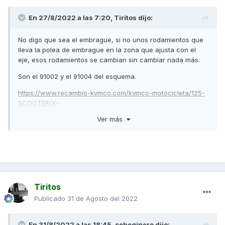
En 27/8/2022 a las 7:20,
Tiritos
dijo:
No digo que sea el embrague, si no unos rodamientos que
lleva la polea de embrague en la zona que ajusta con el
eje, esos rodamientos se cambian sin cambiar nada más.
Son el 91002 y el 91004 del esquema.
https://www.recambio-kymco.com/kymco-motocicleta/125-
SCOOTER/X-
TOWN/XTOWN_125_I_BLACK_KAKI_CBS_EURO_4/VARIADOR--
Ver más
EMBRAGUE/165/31/0/165
Tiritos
Publicado
31 de Agosto del 2022
En 31/8/2022 a las 18:45,
ceheginero
dijo: