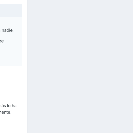
 nadie.
ee
ás lo ha
mente.