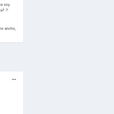
si soy
? :?:
smo ancho,