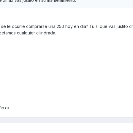
e xmax,vas justito en su mantenimiento.
 se le ocurre comprarse una 250 hoy en día? Tu si que vas justito c
etamos cualquier cilindrada.
bòn<<