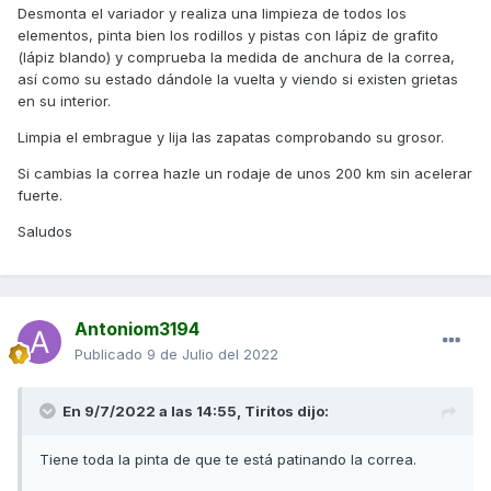
Desmonta el variador y realiza una limpieza de todos los
elementos, pinta bien los rodillos y pistas con lápiz de grafito
(lápiz blando) y comprueba la medida de anchura de la correa,
El caso es que cuando puse los rodillos (tendrán unos 5
así como su estado dándole la vuelta y viendo si existen grietas
meses) la moto iba genial, unas 9000rpm constantes desde
en su interior.
los 0km/h hasta la punta (bueno aquí subía algo hasta
9800), después de dos meses con los rodillos la moto
Limpia el embrague y lija las zapatas comprobando su grosor.
empezó a hacer cosas raras con las rpm, de 0 a 60
Si cambias la correa hazle un rodaje de unos 200 km sin acelerar
empieza a 9000rpm, aquí hay una bajada de rpm hasta
fuerte.
peligrosa (que la moto deja de acelerar, como si frenaras,
cuando estás adelantando da hasta miedo) y baja de
Saludos
sopetón a las 7800 aprox, y subiendo muy lento hasta las
8500 aprox, cuando pasa de los 90km/h se vuelve a subir a
las 9000 y a los 5/10 segundos aprox a 100 vuelve a pegar
un bajón hasta las 8000, es curioso, pero cuando se baja
Antoniom3194
de golpe, si sueltas el gas y le das a tope la mayoría de las
veces se sube hasta las 9000 unos 5/10 segundos y se
Publicado
9 de Julio del 2022
vuelve a bajar estés en la velocidad que estés...
Es decir:
En 9/7/2022 a las 14:55,
Tiritos
dijo:
9000rpm, 7800rpm (si sueltas y vuelves a darle a tope de
Tiene toda la pinta de que te está patinando la correa.
nuevo 9000rpm y a los segundos vuelve a bajar a las
8000rpm aprox), 9000rpm, 8000rpm hasta el tope, unos