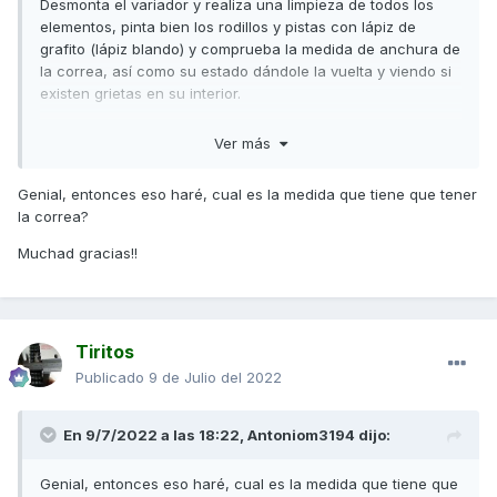
Desmonta el variador y realiza una limpieza de todos los
132km/h y 9800 rpm...
elementos, pinta bien los rodillos y pistas con lápiz de
grafito (lápiz blando) y comprueba la medida de anchura de
la correa, así como su estado dándole la vuelta y viendo si
No sé si me he explicado bien.. si tenéis alguna duda no
existen grietas en su interior.
dudéis en consultarme,
Limpia el embrague y lija las zapatas comprobando su
Ver más
grosor.
Muchas gracias por adelantado!!!!
Si cambias la correa hazle un rodaje de unos 200 km sin
Genial, entonces eso haré, cual es la medida que tiene que tener
acelerar fuerte.
la correa?
Saludos
Muchad gracias!!
Tiritos
Publicado
9 de Julio del 2022
En 9/7/2022 a las 18:22,
Antoniom3194
dijo:
Genial, entonces eso haré, cual es la medida que tiene que