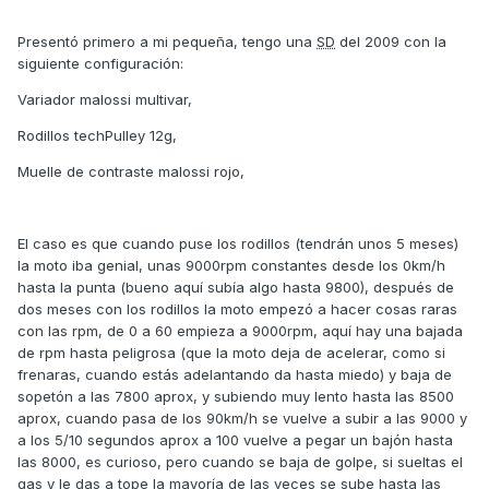
Presentó primero a mi pequeña, tengo una
SD
del 2009 con la
siguiente configuración:
Variador malossi multivar,
Rodillos techPulley 12g,
Muelle de contraste malossi rojo,
El caso es que cuando puse los rodillos (tendrán unos 5 meses)
la moto iba genial, unas 9000rpm constantes desde los 0km/h
hasta la punta (bueno aquí subía algo hasta 9800), después de
dos meses con los rodillos la moto empezó a hacer cosas raras
con las rpm, de 0 a 60 empieza a 9000rpm, aquí hay una bajada
de rpm hasta peligrosa (que la moto deja de acelerar, como si
frenaras, cuando estás adelantando da hasta miedo) y baja de
sopetón a las 7800 aprox, y subiendo muy lento hasta las 8500
aprox, cuando pasa de los 90km/h se vuelve a subir a las 9000 y
a los 5/10 segundos aprox a 100 vuelve a pegar un bajón hasta
las 8000, es curioso, pero cuando se baja de golpe, si sueltas el
gas y le das a tope la mayoría de las veces se sube hasta las