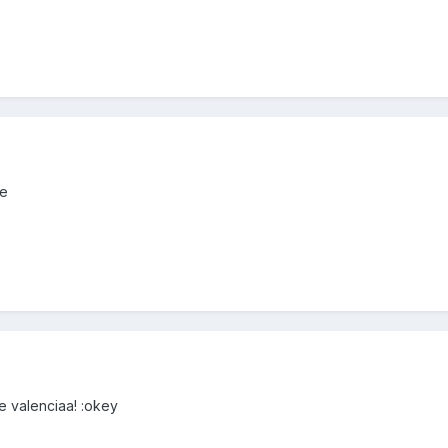
te
e valenciaa! :okey