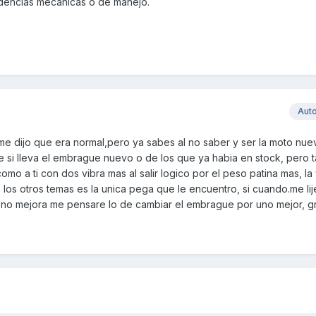
udencias mecánicas o de manejo.
Aut
me dijo que era normal,pero ya sabes al no saber y ser la moto nu
se si lleva el embrague nuevo o de los que ya habia en stock, pero
mo a ti con dos vibra mas al salir logico por el peso patina mas, l
os otros temas es la unica pega que le encuentro, si cuando.me lij
0 no mejora me pensare lo de cambiar el embrague por uno mejor, g