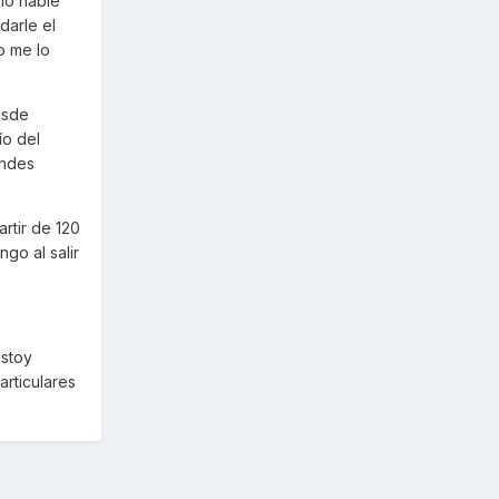
lo hable
darle el
o me lo
esde
ío del
andes
rtir de 120
go al salir
estoy
rticulares