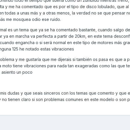
ntinuo todo el tiempo que suena como un zumbido mientras freno, 
ta y me ha comentado que es por el tipo de disco lobulado, que al 
en todas a unas más y a otras menos, la verdad no se que pensar n
más me mosquea odio ese ruido.
 normal es un tema que ya se ha comentado bastante, cuando salgo d
ar ya en marcha va perfecta a partir de 20km, en este tema desconf
 cuando engancha o si será normal en este tipo de motores más gr
nguna 125 he notado estas vibraciones
roblema y me gustaría que me dijerais si también os pasa es que a pa
 moto tiene vibraciones para nada tan exageradas como las que ten
l asiento un poco
 mis dudas y que seais sinceros con los temas que comento y que 
 no tienen claro si son problemas comunes en este modelo o son pa