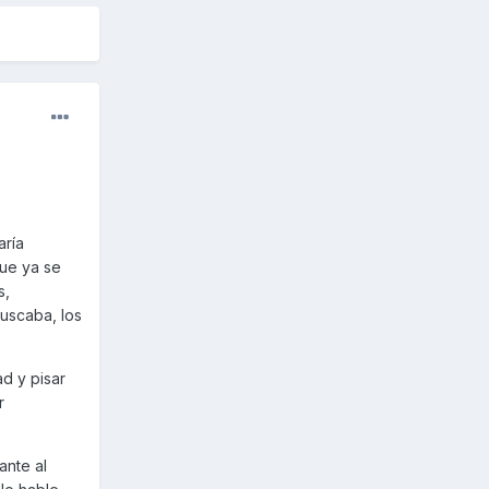
aría
que ya se
s,
uscaba, los
ad y pisar
r
ante al