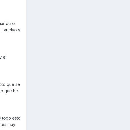
nar duro
l, vuelvo y
y el
oto que se
lo que he
s todo esto
ates muy