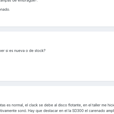
 rampas de embrague?.
onado.
er si es nueva o de stock?
as es normal, el clack se debe al disco flotante, en el taller me hici
tivamente sonó. Hay que destacar en el la SD300 el carenado ampl