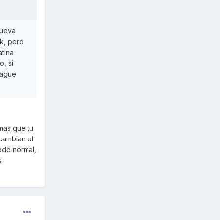
nueva
ck, pero
atina
, si
rague
mas que tu
 cambian el
odo normal,
s