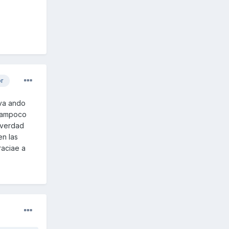
or
eva ando
 tampoco
a verdad
en las
raciae a