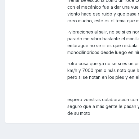
frenar se escucha como un roce co
con el mecánico fue a dar una vuel
viento hace ese ruido y que pasa 
creo mucho, este es el tema que 
-vibraciones al salir, no se si es
parado me vibra bastante el manill
embrague no se si es que resbala
monocilindricos desde luego en ni
-otra cosa que ya no se si es un p
km/h y 7000 rpm o más noto que la
pero si se notan en los pies y en e
espero vuestras colaboración con
seguro que a más gente le pasan y
de su moto