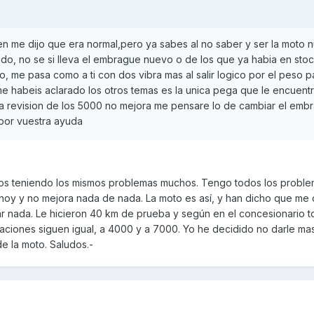
en me dijo que era normal,pero ya sabes al no saber y ser la moto 
do, no se si lleva el embrague nuevo o de los que ya habia en sto
 me pasa como a ti con dos vibra mas al salir logico por el peso p
 habeis aclarado los otros temas es la unica pega que le encuentro
 la revision de los 5000 no mejora me pensare lo de cambiar el emb
 por vuestra ayuda
s teniendo los mismos problemas muchos. Tengo todos los proble
 hoy y no mejora nada de nada. La moto es así, y han dicho que me
 nada. Le hicieron 40 km de prueba y según en el concesionario t
aciones siguen igual, a 4000 y a 7000. Yo he decidido no darle ma
de la moto. Saludos.-