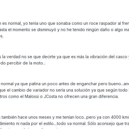
én es normal, yo tenía uno que sonaba como un roce raspador al fre
hasta el momento se disminuyó y no he tenido ningún daño o algo ma
s.
s la verdad no se que decirte ya que es más la vibración del casco 
o percibir de la moto...
s normal ya que patina un poco antes de enganchar pero bueno...an
ue el cambio de variador no sería una solución ya que según todo 
tros como el Malossi o JCosta no ofrecen una gran diferencia.
s también hace unos meses y me tenían loco...pero ya con 4000 km
miento ni nada por el estilo....todo va normal. Sólo aconsejo que tr