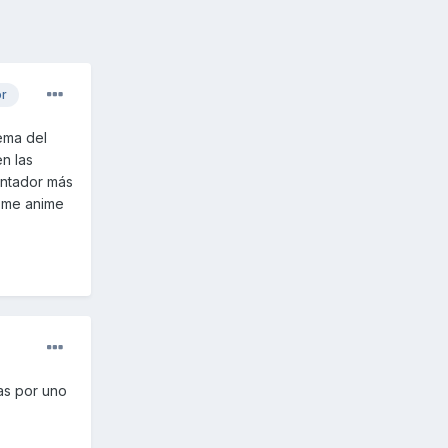
or
ema del
n las
tentador más
e me anime
as por uno