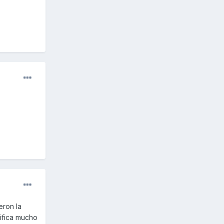
eron la
ifica mucho