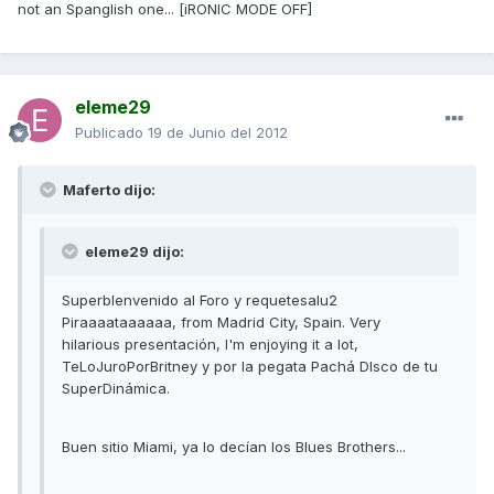
not an Spanglish one... [iRONIC MODE OFF]
eleme29
Publicado
19 de Junio del 2012
Maferto dijo:
eleme29 dijo:
SuperbIenvenido al Foro y requetesalu2
Piraaaataaaaaa, from Madrid City, Spain. Very
hilarious presentación, I'm enjoying it a lot,
TeLoJuroPorBritney y por la pegata Pachá DIsco de tu
SuperDinámica.
Buen sitio Miami, ya lo decían los Blues Brothers...