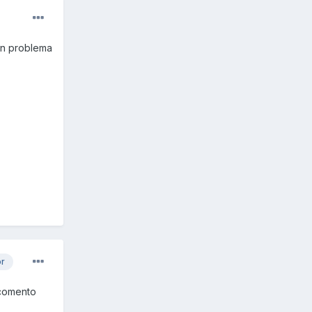
ún problema
or
 comento