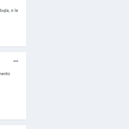
ujía, o la
omento