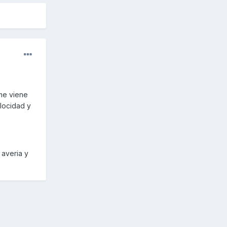
 me viene
elocidad y
 averia y