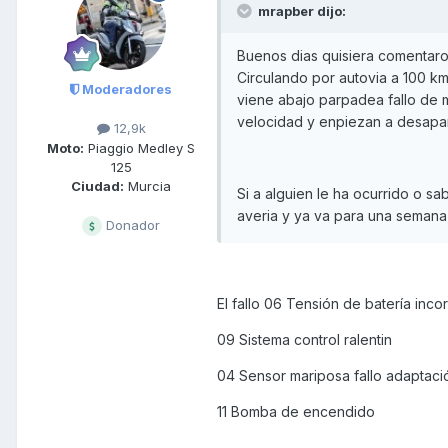
mrapber dijo:
Buenos dias quisiera comentaro
Circulando por autovia a 100 km
Moderadores
viene abajo parpadea fallo de mo
velocidad y enpiezan a desapar
12,9k
Moto:
Piaggio Medley S
125
Ciudad:
Murcia
Si a alguien le ha ocurrido o s
averia y ya va para una semana e
Donador
El fallo 06 Tensión de batería inco
09 Sistema control ralentin
04 Sensor mariposa fallo adaptaci
11 Bomba de encendido