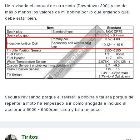
Compruebe la tensión inicial.
He revisado el manual de otra moto (Downtown 300i) y me da
Debería medir la tensión de la batería.
mas o menos los valores de mi bobina por lo que entiendo que
Si no se mide la tensión inicial compruebe el
debe estar bien.
circuito de alimentación de corriente.
Quizás en otro manual explique los valores de resistencia
de la bobina de alta, deberían ser genéricos.
Un saludo
Seguiré revisando porque el revisar la bobina y tal era porque de
repente la moto ha empezado a ir como ahogada e incluso al
acelerar a 6000 - 6500rpm ratea y falla un poco...
Tiritos