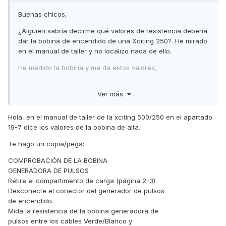
Buenas chicos,
¿Alguien sabría decirme qué valores de resistencia debería
dar la bobina de encendido de una Xciting 250?. He mirado
en el manual de taller y no localizo nada de ello.
He medido la bobina y me da estos valores,
-Primario 4,2ohmios
Ver más
-Secundario 12,44k ohmios (sin pipa)
Hola, en el manual de taller de la xciting 500/250 en el apartado
19-7 dice los valores de la bobina de alta.
Agradecería que alguien me echara una mano si tiene esta
Te hago un copia/pega:
información.
COMPROBACIÓN DE LA BOBINA
GENERADORA DE PULSOS
Gracias
Retire el compartimento de carga (página 2-3).
Desconecte el conector del generador de pulsos
de encendido.
Mida la resistencia de la bobina generadora de
pulsos entre los cables Verde/Blanco y