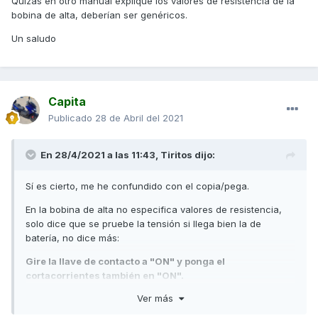
Quizás en otro manual explique los valores de resistencia de la
bobina de alta, deberían ser genéricos.
Un saludo
Capita
Publicado
28 de Abril del 2021
En 28/4/2021 a las 11:43,
Tiritos
dijo:
Sí es cierto, me he confundido con el copia/pega.
En la bobina de alta no especifica valores de resistencia,
solo dice que se pruebe la tensión si llega bien la de
batería, no dice más:
Gire la llave de contacto a "ON" y ponga el
cortacorrientes también en "ON".
Conecte la sonda (+) del polímetro en el cable
Ver más
Negro/Blanco y la sonda (-) a masa.