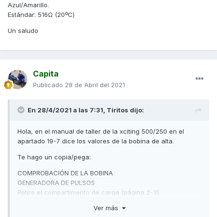
Azul/Amarillo.
Estándar: 516Ω (20ºC)
Un saludo
Capita
Publicado
28 de Abril del 2021
En 28/4/2021 a las 7:31,
Tiritos
dijo:
Hola, en el manual de taller de la xciting 500/250 en el
apartado 19-7 dice los valores de la bobina de alta.
Te hago un copia/pega:
COMPROBACIÓN DE LA BOBINA
GENERADORA DE PULSOS
Retire el compartimento de carga (página 2-3).
Desconecte el conector del generador de pulsos
Ver más
de encendido.