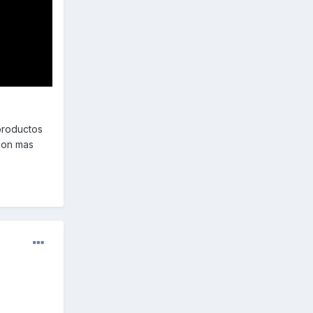
 productos
 con mas