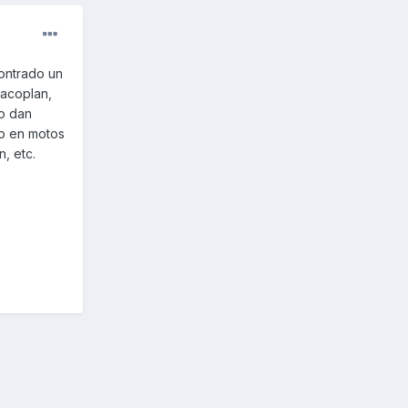
ontrado un
 acoplan,
no dan
so en motos
, etc.