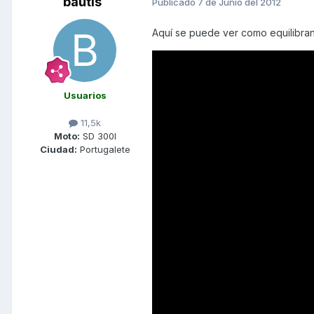
bautis
Publicado
7 de Junio del 2012
Aquí se puede ver como equilibran
Usuarios
11,5k
Moto:
SD 300I
Ciudad:
Portugalete