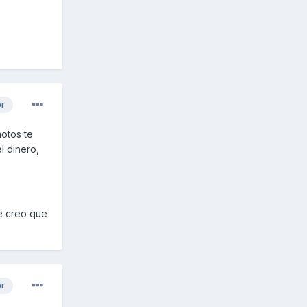
or
motos te
l dinero,
te creo que
or