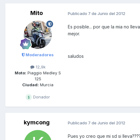
Mito
Publicado
7 de Junio del 2012
Es posible... por que la mia no lle
mejor.
Moderadores
saludos
12,9k
Moto:
Piaggio Medley S
125
Ciudad:
Murcia
Donador
kymcong
Publicado
7 de Junio del 2012
Pues yo creo que mi sd si lleva???