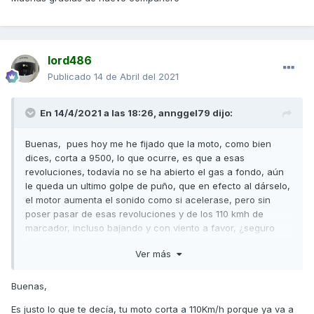
lord486
Publicado
14 de Abril del 2021
En 14/4/2021 a las 18:26,
annggel79
dijo:
Buenas, pues hoy me he fijado que la moto, como bien
dices, corta a 9500, lo que ocurre, es que a esas
revoluciones, todavía no se ha abierto el gas a fondo, aún
le queda un ultimo golpe de puño, que en efecto al dárselo,
el motor aumenta el sonido como si acelerase, pero sin
poser pasar de esas revoluciones y de los 110 kmh de
marcador, incluso bajando y con viento a favor, ¿seguro
que cambiando la correa voy a poder modificar esto???
Ver más
Es por ello que me da más que es un tema de centralita y
motor más que de desarrollos, pero si es como dices, así lo
Buenas,
haré.
Es justo lo que te decía, tu moto corta a 110Km/h porque ya va a