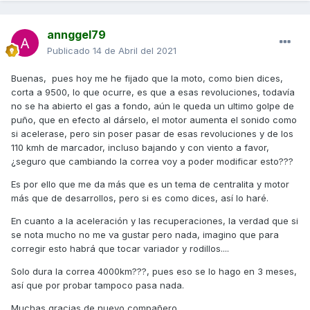
annggel79
Publicado
14 de Abril del 2021
Buenas, pues hoy me he fijado que la moto, como bien dices,
corta a 9500, lo que ocurre, es que a esas revoluciones, todavía
no se ha abierto el gas a fondo, aún le queda un ultimo golpe de
puño, que en efecto al dárselo, el motor aumenta el sonido como
si acelerase, pero sin poser pasar de esas revoluciones y de los
110 kmh de marcador, incluso bajando y con viento a favor,
¿seguro que cambiando la correa voy a poder modificar esto???
Es por ello que me da más que es un tema de centralita y motor
más que de desarrollos, pero si es como dices, así lo haré.
En cuanto a la aceleración y las recuperaciones, la verdad que si
se nota mucho no me va gustar pero nada, imagino que para
corregir esto habrá que tocar variador y rodillos....
Solo dura la correa 4000km???, pues eso se lo hago en 3 meses,
así que por probar tampoco pasa nada.
Muchas gracias de nuevo compañero