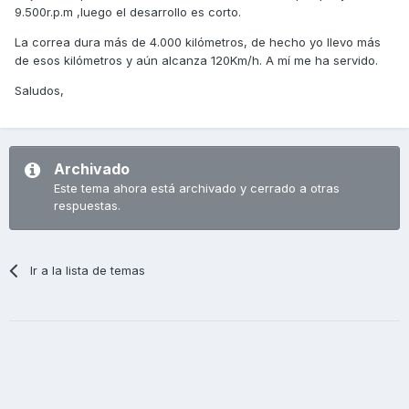
En cuanto a la aceleración y las recuperaciones, la verdad
9.500r.p.m ,luego el desarrollo es corto.
que si se nota mucho no me va gustar pero nada, imagino
que para corregir esto habrá que tocar variador y rodillos....
La correa dura más de 4.000 kilómetros, de hecho yo llevo más
de esos kilómetros y aún alcanza 120Km/h. A mí me ha servido.
Solo dura la correa 4000km???, pues eso se lo hago en
3 meses, así que por probar tampoco pasa nada.
Saludos,
Muchas gracias de nuevo compañero
Archivado
Este tema ahora está archivado y cerrado a otras
respuestas.
Ir a la lista de temas