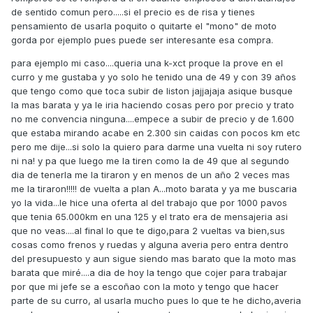
de sentido comun pero.....si el precio es de risa y tienes
pensamiento de usarla poquito o quitarte el "mono" de moto
gorda por ejemplo pues puede ser interesante esa compra.
para ejemplo mi caso....queria una k-xct proque la prove en el
curro y me gustaba y yo solo he tenido una de 49 y con 39 años
que tengo como que toca subir de liston jajjajaja asique busque
la mas barata y ya le iria haciendo cosas pero por precio y trato
no me convencia ninguna....empece a subir de precio y de 1.600
que estaba mirando acabe en 2.300 sin caidas con pocos km etc
pero me dije...si solo la quiero para darme una vuelta ni soy rutero
ni na! y pa que luego me la tiren como la de 49 que al segundo
dia de tenerla me la tiraron y en menos de un año 2 veces mas
me la tiraron!!!!! de vuelta a plan A...moto barata y ya me buscaria
yo la vida...le hice una oferta al del trabajo que por 1000 pavos
que tenia 65.000km en una 125 y el trato era de mensajeria asi
que no veas....al final lo que te digo,para 2 vueltas va bien,sus
cosas como frenos y ruedas y alguna averia pero entra dentro
del presupuesto y aun sigue siendo mas barato que la moto mas
barata que miré....a dia de hoy la tengo que cojer para trabajar
por que mi jefe se a escoñao con la moto y tengo que hacer
parte de su curro, al usarla mucho pues lo que te he dicho,averia