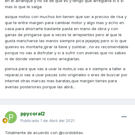
en el arranque y no se de que es y tengo que arreglarla si o si
mas lo que le salga.
asique motos con muchos km tienen que ser a precios de risa y
que te entre margen para cambiar motor y algo mas y echo en
casa para ahorrarte bastante pasta en mano de obra y con
ganas de pringarse que a veces te arrepientes pero al que le
gusta mancharse las manos siempre pica jejejejej pero si lo que
quieres es montarte,girar la llave y zumbar....no es recomendable
porque no vas a disfrutar y si a sufrir con averias que no sabes
ni de donde vienen ni como arreglarlas.
piensa para que vas a usar la moto,si vas a ir siempre a taller a
reparar,si vas a usar piezas solo originales o eres de buscar por
internet otras marcas mas baratas,que margen tienes para
averias posteriores porque las abrá...
ppycoral2
Publicado
1 de Abril del 2021
Totalmente de acuerdo con @cordobitax.