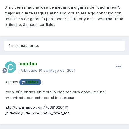
Si no tienes mucha idea de mecánica o ganas de "cacharrear",
mejor es que te rasques el bolsillo y busques algo conocido con
un mínimo de garantía para poder disfrutar y no ir "vendido" todo
el tiempo. Saludos cordiales
1 mes más tarde...
capitan
Publicado
10 de Mayo del 2021
Buenas
:
@
Tubitox
Por si aún andas sin moto: buscando otra cosa , me he
encontrado con esto por si te interesa:
http://p.wallapop.com/i/638162041?
_pid=wi&_uid=57243749&_me=s_ios