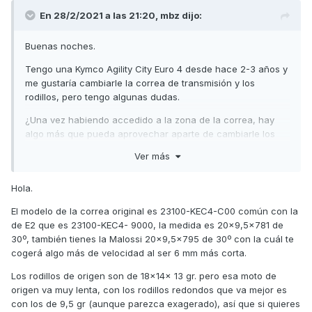
En 28/2/2021 a las 21:20,
mbz
dijo:
Buenas noches.
Tengo una Kymco Agility City Euro 4 desde hace 2-3 años y
me gustaría cambiarle la correa de transmisión y los
rodillos, pero tengo algunas dudas.
¿Una vez habiendo accedido a la zona de la correa, hay
algo más que pueda aprovechar aparte de cambiarle los
rodillos? Más que nada para aprovechar el momento.
Ver más
Aparte de esto, quisiera saber el modelo concreto de la
correa y los rodillos. ¿Alguna recomendación?
Hola.
Es la primera vez que hago esto, pero he visto varios
El modelo de la correa original es 23100-KEC4-C00 común con la
tutoriales en YouTube y me ha parecido bastante sencillo. Si
de E2 que es 23100-KEC4- 9000, la medida es 20x9,5x781 de
no es así, me gustaría que me corrigierais.
30º, también tienes la Malossi 20x9,5x795 de 30º con la cuál te
cogerá algo más de velocidad al ser 6 mm más corta.
Muchas gracias por la atención y un saludo.
Los rodillos de origen son de 18x14x 13 gr. pero esa moto de
origen va muy lenta, con los rodillos redondos que va mejor es
con los de 9,5 gr (aunque parezca exagerado), así que si quieres