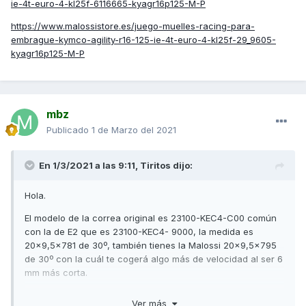
ie-4t-euro-4-kl25f-6116665-kyagr16p125-M-P
https://www.malossistore.es/juego-muelles-racing-para-
embrague-kymco-agility-r16-125-ie-4t-euro-4-kl25f-29_9605-
kyagr16p125-M-P
mbz
Publicado
1 de Marzo del 2021
En 1/3/2021 a las 9:11,
Tiritos
dijo:
Hola.
El modelo de la correa original es 23100-KEC4-C00 común
con la de E2 que es 23100-KEC4- 9000, la medida es
20x9,5x781 de 30º, también tienes la Malossi 20x9,5x795
de 30º con la cuál te cogerá algo más de velocidad al ser 6
mm más corta.
Los rodillos de origen son de 18x14x 13 gr. pero esa moto
Ver más