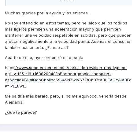
de origen va muy lenta, con los rodillos redondos que va
mejor es con los de 9,5 gr (aunque parezca exagerado), así
Muchas gracias por la ayuda y los enlaces.
que si quieres mejorar el rendimiento de tu moto, yo te
aconsejo los rodillos Techpulley de 10gr, la correa Malossi ,
No soy entendido en estos temas, pero he leído que los rodillos
y los muelles del embrague azules de Malossi.
más ligeros permiten una aceleración mayor y que permiten
mantener una velocidad respetable en subidas, pero que pueden
Ya habrás visto en los vídeos que hacer esa operación es
afectar negativamente a la velocidad punta. Además el consumo
fácil, solo te recomiendo que tengas la precaución de una
también aumentaría. ¿Es eso así?
vez cambiada la correa y apretada la tuerca del variador,
gires a mano el motor al menos una vuelta y vuelvas a
Aparte de eso, ayer encontré este pack:
comprobar el apriete de la tuerca, porque a veces pellizca
la correa al apretar y queda un apriete falso (aunque se
https
://www.scooter-center.com/es/kit-de-revision-rms-kymco-
destense la correa antes de apretar).
agility-125-r16-r163820040?sPartner=google-shopping-
es&gclid=EAIaIQobChMIncS9k4SN7wIVS7TtCh07tABUEAQYAiABEg
También decirte que puedes desmontar el embrague
Kf1PD_BwE
.
(encontrarás vídeos en youtube) y lijar las zapatas, y
realizar una limpieza de todo. Además si te decides a
Me saldría más barato, pero, si no me equivoco, vendría desde
cambiar los muelles puedes aprovechar.
Alemania.
Un saludo
¿Qué te parece?
https://drpulley.shopnix.de/TechPulley-FR-sliding-rolls-Dr-
Pulley-SR/Size-18x14mm-6x/TechPulley-Sliding-roll-
FR1814/6-10::1169.html