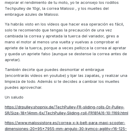
mejorar el rendimiento de tu moto, yo te aconsejo los rodillos
Techpulley de 10gr, la correa Malossi , y los muelles del
embrague azules de Malossi.
Ya habrás visto en los vídeos que hacer esa operación es fácil,
solo te recomiendo que tengas la precaución de una vez
cambiada la correa y apretada la tuerca del variador, gires a
mano el motor al menos una vuelta y vuelvas a comprobar el
apriete de la tuerca, porque a veces pellizca la correa al apretar
y queda un apriete falso (aunque se destense la correa antes de
apretar).
También decirte que puedes desmontar el embrague
(encontrarás vídeos en youtube) y lijar las zapatas, y realizar una
limpieza de todo. Además si te decides a cambiar los muelles
puedes aprovechar.
Un saludo
https://drpulley.shopnix.de/TechPulley-FR-sliding-rolls-Dr-Pulley-
SR/Size-18x14mm-6x/TechPulley-Sliding-roll-FR1814/6-10::1169.html
https://www.malossistore.es/correa-x-k-belt-para-maxi-scooter-
dimensiones-20x95x7955-mm-angulo-30-kymco-agility-r16-125-