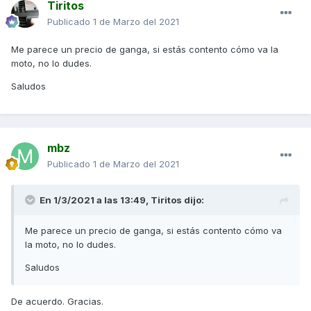
Tiritos
https://www.malossistore.es/correa-x-k-belt-para-maxi-
Publicado
1 de Marzo del 2021
scooter-dimensiones-20x95x7955-mm-angulo-30-kymco-
agility-r16-125-ie-4t-euro-4-kl25f-6116665-kyagr16p125-M-P
Me parece un precio de ganga, si estás contento cómo va la
moto, no lo dudes.
https://www.malossistore.es/juego-muelles-racing-para-
embrague-kymco-agility-r16-125-ie-4t-euro-4-kl25f-
Saludos
29_9605-kyagr16p125-M-P
mbz
Publicado
1 de Marzo del 2021
En 1/3/2021 a las 13:49,
Tiritos
dijo:
Me parece un precio de ganga, si estás contento cómo va
la moto, no lo dudes.
Saludos
De acuerdo. Gracias.