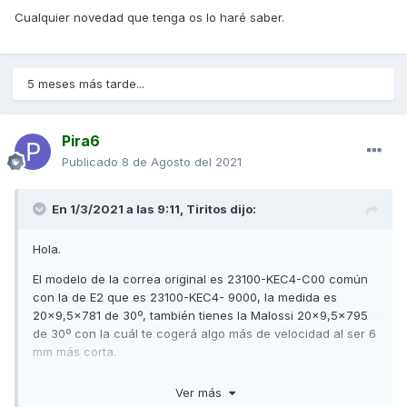
Cualquier novedad que tenga os lo haré saber.
5 meses más tarde...
Pira6
Publicado
8 de Agosto del 2021
En 1/3/2021 a las 9:11,
Tiritos
dijo:
Hola.
El modelo de la correa original es 23100-KEC4-C00 común
con la de E2 que es 23100-KEC4- 9000, la medida es
20x9,5x781 de 30º, también tienes la Malossi 20x9,5x795
de 30º con la cuál te cogerá algo más de velocidad al ser 6
mm más corta.
Los rodillos de origen son de 18x14x 13 gr. pero esa moto
Ver más
de origen va muy lenta, con los rodillos redondos que va