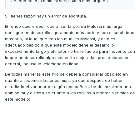
en todo caso la malossi sería 14mm más larga no
https://www.malossistore.es/correa-x-k-belt-para-maxi-
scooter-dimensiones-20x95x7955-mm-angulo-30-kymco-
agility-r16-125-ie-4t-euro-4-kl25f-6116665-kyagr16p125-M-P
Sí, tienes razón hay un error de escritura.
https://www.malossistore.es/juego-muelles-racing-para-
El fondo quiere decir que al ser la correa Malossi más larga
embrague-kymco-agility-r16-125-ie-4t-euro-4-kl25f-
consigue un desarrollo ligeramente más corto y con el se obtiene
29_9605-kyagr16p125-M-P
más brío, al igual que con los muelles Malossi, y esto es
adecuado debido a que este modelo tiene el desarrollo
excesivamente largo y el motor no tiene fuerza para moverlo, con
lo que un desarrollo algo más corto mejora las prestaciones en
general, incluso la velocidad en llano.
De todas maneras este hilo se debería considerar obsoleto en
cuanto a recomendaciones mías, ya que después de haber
estudiado el variador de algún compañero, he desarrollado una
opinión muy distinta en cuanto a los rodillos a montar, ver hilos de
este modelo: