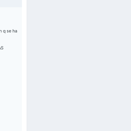
ón q se ha
AS