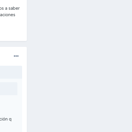
os a saber
maciones
ación q