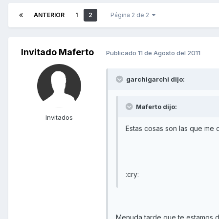
ANTERIOR
1
2
Página 2 de 2
Invitado Maferto
Publicado
11 de Agosto del 2011
garchigarchi dijo:
Maferto dijo:
Invitados
Estas cosas son las que me de
:cry:
Menuda tarde que te estamos d