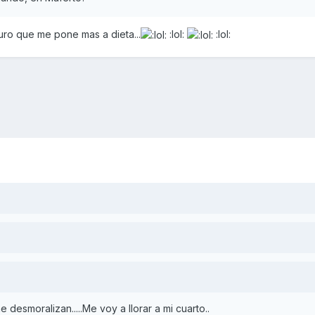
ro que me pone mas a dieta...
:lol:
:lol:
 desmoralizan.....Me voy a llorar a mi cuarto..