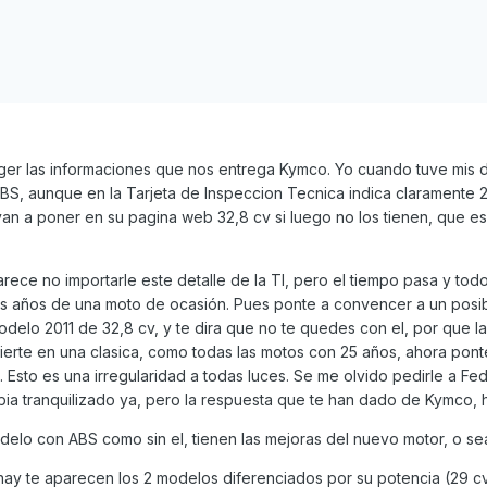
er las informaciones que nos entrega Kymco. Yo cuando tuve mis 
BS, aunque en la Tarjeta de Inspeccion Tecnica indica claramente 2
n a poner en su pagina web 32,8 cv si luego no los tienen, que es
ece no importarle este detalle de la TI, pero el tiempo pasa y to
os años de una moto de ocasión. Pues ponte a convencer a un posi
elo 2011 de 32,8 cv, y te dira que no te quedes con el, por que la
erte en una clasica, como todas las motos con 25 años, ahora ponte
. Esto es una irregularidad a todas luces. Se me olvido pedirle a Fe
bia tranquilizado ya, pero la respuesta que te han dado de Kymco, 
odelo con ABS como sin el, tienen las mejoras del nuevo motor, o se
ay te aparecen los 2 modelos diferenciados por su potencia (29 cv