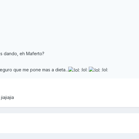
s dando, eh Maferto?
eguro que me pone mas a dieta...
:lol:
:lol:
iajiajia