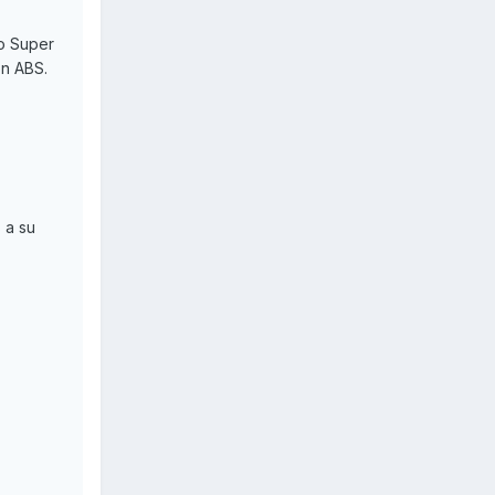
o Super
on ABS.
 a su