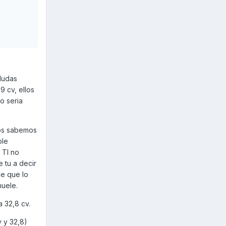
dudas
9 cv, ellos
o seria
dos sabemos
ble
 TI no
 tu a decir
de que lo
huele.
a 32,8 cv.
 y 32,8)