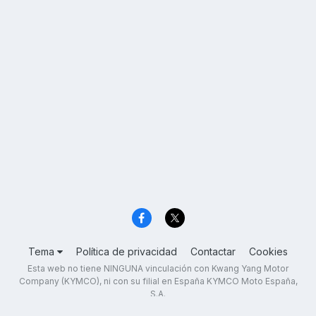
Tema
Política de privacidad
Contactar
Cookies
Esta web no tiene NINGUNA vinculación con Kwang Yang Motor
Company (KYMCO), ni con su filial en España KYMCO Moto España,
S.A.
Todas las marcas que aparecen en esta web son propiedad de sus