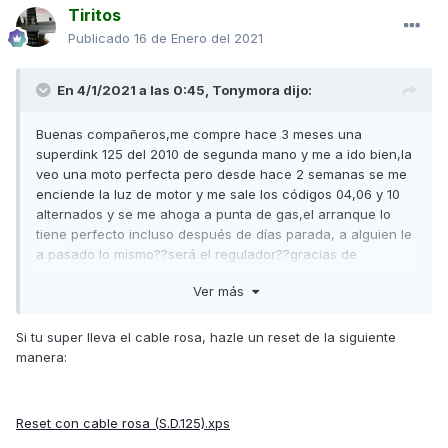
Tiritos
Publicado
16 de Enero del 2021
En 4/1/2021 a las 0:45,
Tonymora
dijo:
Buenas compañeros,me compre hace 3 meses una
superdink 125 del 2010 de segunda mano y me a ido bien,la
veo una moto perfecta pero desde hace 2 semanas se me
enciende la luz de motor y me sale los códigos 04,06 y 10
alternados y se me ahoga a punta de gas,el arranque lo
tiene perfecto incluso después de días parada, a alguien le
a pasado lo mismo??será el regulador??gracias de
antemano
Ver más
Si tu super lleva el cable rosa, hazle un reset de la siguiente
manera:
Reset con cable rosa (S.D.125).xps