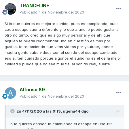
TRANCELINE
Publicado
4 de Noviembre del 2020
Si lo que quieres es mejorar sonido, pues es complicado, pues
cada escape suena diferente y lo que a uno le puede gustar a
otro no tanto, creo que es algo muy personal y de ahí que
alguien te pueda recomendar uno en cuestión es mas por
gustos, te recomiendo que veas videos por youtube, donde
mucha gente sube videos con el sonido del escape cambiado,
eso si, ten cuidado porque algunos el audio no es el de la mejor
calidad y puede que no sea muy fiel el sonido real, suerte.
Alfonso 89
Publicado
4 de Noviembre del 2020
En 4/11/2020 a las 9:19,
ugena44
dijo:
que quieres conseguir cambiando el escape en una 125,