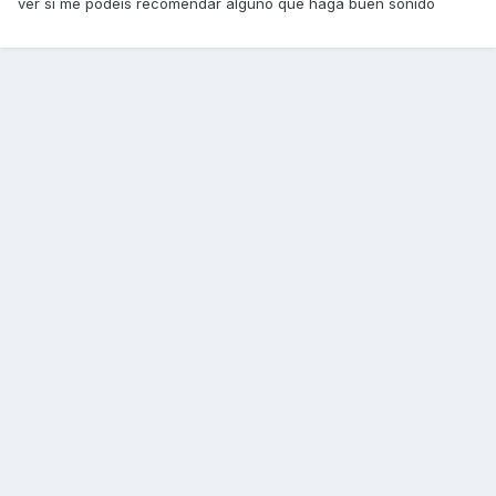
ver si me podeis recomendar alguno que haga buen sonido