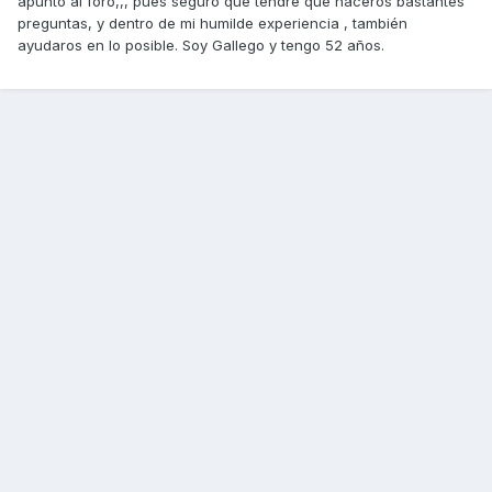
apunto al foro,,, pues seguro que tendré que haceros bastantes
preguntas, y dentro de mi humilde experiencia , también
ayudaros en lo posible. Soy Gallego y tengo 52 años.