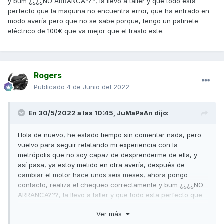
y bum ¿¿¿¿NO ARRANCA???, la llevo a taller y que todo esta
perfecto que la maquina no encuentra error, que ha entrado en
modo avería pero que no se sabe porque, tengo un patinete
eléctrico de 100€ que va mejor que el trasto este.
Rogers
Publicado
4 de Junio del 2022
En 30/5/2022 a las 10:45,
JuMaPaAn
dijo:
Hola de nuevo, he estado tiempo sin comentar nada, pero
vuelvo para seguir relatando mi experiencia con la
metrópolis que no soy capaz de desprenderme de ella, y
así pasa, ya estoy metido en otra avería, después de
cambiar el motor hace unos seis meses, ahora pongo
contacto, realiza el chequeo correctamente y bum ¿¿¿¿NO
ARRANCA???, la llevo a taller y que todo esta perfecto que
la maquina no encuentra error, que ha entrado en modo
Ver más
avería pero que no se sabe porque, tengo un patinete