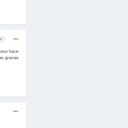
or
 peor hace
has gracias