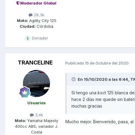
Moderador Global
28,3k
Moto:
Agility City 125
Ciudad:
Córdoba
Donador
TRANCELINE
Publicado
15 de Octubre del 2020
En 15/10/2020 a las 6:44,
T
Sí tengo una kxct 125 blanca de
hace 2 días me quede sin bateri
Usuarios
muchas gracias
3,4k
Moto:
Yamaha Majesty
Mucho mejor. Bienvenido, pasa, al 
400cc ABS, variador J.
Costa