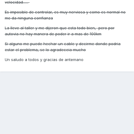
velocidad......
Es imposible de controlar, es muy nerviosa y como es normal no
me da ninguna confianza
La lleve al taller y me dijeron que esta todo bien, pero por
autovia no hay manera de poder ir a mas de 100km
Si alguno me puede hechar un cable y decirme donde podria
estar el problema, se lo agradeceia mucho
Un saludo a todos y gracias de antemano