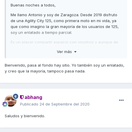
Buenas noches a todos,
Me llamo Antonio y soy de Zaragoza. Desde 2019 disfruto
de una Agility City 125, como primera moto en mi vida, ya
que como imagino la gran mayoría de los usuarios de 125,
soy un enlatado a tiempo parcial.
Es un placer compartir espacio con vosotros y aunque de
motos no tengo ni idea, espero poder llegar a ayudar en
Ver más
cualquier otra cosa.
Un abrazo.
Bienvenido, pasa al fondo hay sitio. Yo también soy un enlatado,
y creo que la mayoría, tampoco pasa nada.
abhang
Publicado
24 de Septiembre del 2020
Saludos y bienvenido.