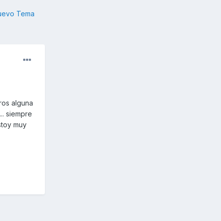
nuevo Tema
ros alguna
.. siempre
stoy muy