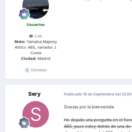
Usuarios
3,4k
Moto:
Yamaha Majesty
400cc ABS, variador J.
Costa
Ciudad:
Madrid
Donador
Sery
Publicado
19 de Septiembre del 2020
Gracias por la bienvenida.
He dejado una pregunta en el foro 
ABS, pues estoy detrás de una de 