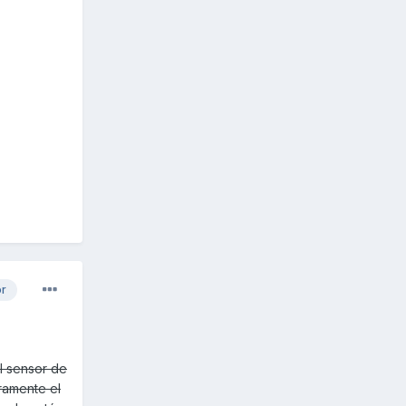
or
el sensor de
ramente el