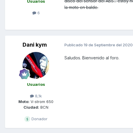
disco del sensor del ABS... estoy 
Usuarios
la moto en balde.
6
Dani kym
Publicado
19 de Septiembre del 2020
Saludos. Bienvenido al foro.
Usuarios
8,1k
Moto:
V-strom 650
Ciudad:
BCN
Donador