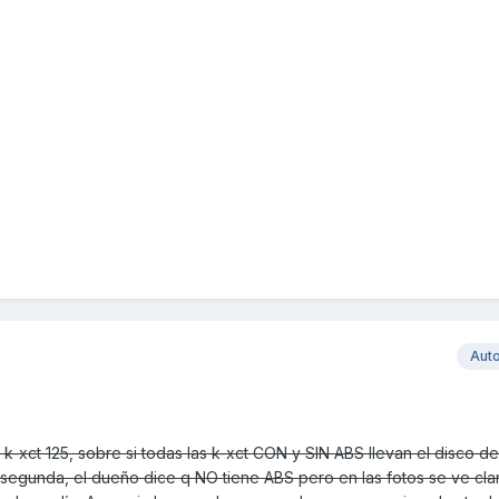
Aut
k-xct 125, sobre si todas las k-xct CON y SIN ABS llevan el disco d
segunda, el dueño dice q NO tiene ABS pero en las fotos se ve cla