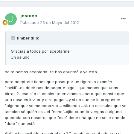
jesmen
Publicado
23 de Mayo del 2012
limber dijo:
Gracias a todos por aceptarme.
Un saludo
no te hemos aceptado ..te has apuntaó y ya está...
para aceptarte tienes que pasar por un riguroso examén
"invitil"...es decir has de pagarte algo ...que menos que unas
birras ?...eso sí a tí tambien te envitamos ...pero que conste que
una cosa es invitar y otra pagar ...y si no que se lo pregunten
"alguno que yo me conozco ... :silbando ...si, no disimules que yo
tambien sé quién es ...el "nene"..ojito cuando vengas a alguna
quedada con nosotros que "ese" tiene una que no se le cae de
"dura" que está..
Ah!!!!estas invitado a venir el dia 27 ..ponte en contacto con el