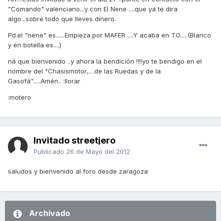
"Comando" valenciano...y con El Nene ....que ya te dira
algo...sobre todo que lleves dinero.
Pd.el "nene" es......Empieza por MAFER ....Y acaba en TO.....(Blanco
y en botella es....)
ná que bienvenido ..y ahora la bendición !!!!yo te bendigo en el
nombre del "Chasismotor,....de las Ruedas y de la
Gasofá".....Amén.. :llorar
:motero
Invitado streetjero
Publicado
26 de Mayo del 2012
saludos y bienvenido al foro desde zaragoza
Archivado