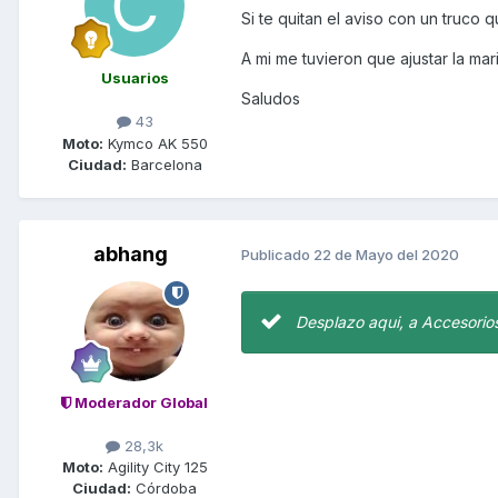
Si te quitan el aviso con un truco q
A mi me tuvieron que ajustar la m
Usuarios
Saludos
43
Moto:
Kymco AK 550
Ciudad:
Barcelona
abhang
Publicado
22 de Mayo del 2020
Desplazo aqui, a Accesorio
Moderador Global
28,3k
Moto:
Agility City 125
Ciudad:
Córdoba