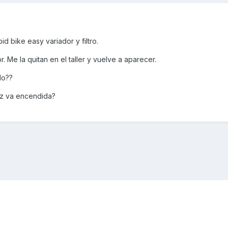
d bike easy variador y filtro.
or. Me la quitan en el taller y vuelve a aparecer.
ado??
luz va encendida?