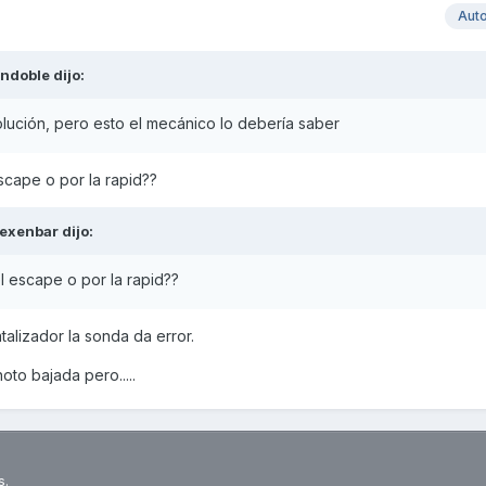
Aut
ndoble
dijo:
solución, pero esto el mecánico lo debería saber
scape o por la rapid??
lexenbar
dijo:
el escape o por la rapid??
talizador la sonda da error.
oto bajada pero.....
s.