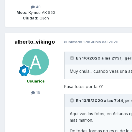
40
Moto:
Kymco AK 550
Ciudad:
Gijon
alberto_vikingo
Publicado
1 de Junio del 2020
En 1/6/2020 a las 21:31,
Iger
Muy chula... cuando veas una azul
Usuarios
Pasa fotos por fa ??
16
En 13/5/2020 a las 7:44,
pri
Aquí van las fotos, en Asturias
mas marron.
De todas formas no es ni de lej