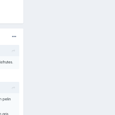
isfrutes.
n pelin
 gris