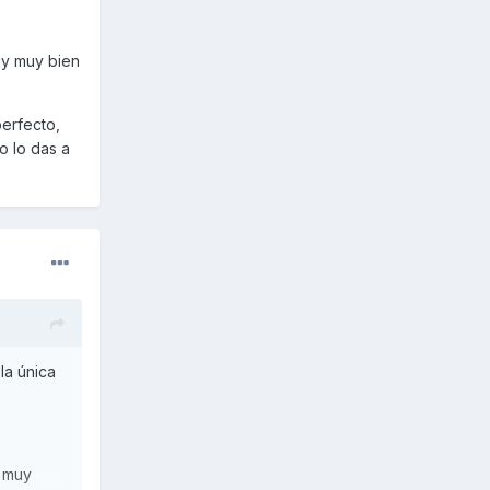
uy muy bien
perfecto,
o lo das a
la única
a muy