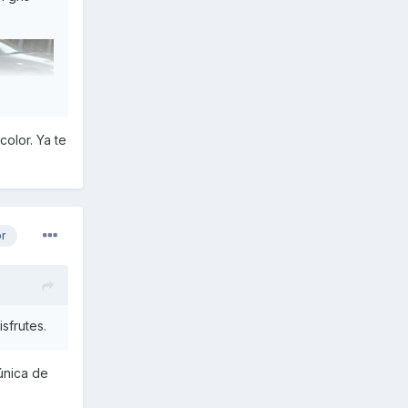
olor. Ya te
or
isfrutes.
única de