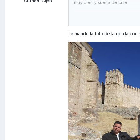
Ciudad:
Gijon
muy bien y suena de cine
Yo soy bastante alto y es muy f
perfecto, porque si no, no te ci
si no lo das a la ruleta
Te mando la foto de la gorda con su