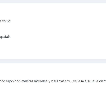
y chulo
apatalk
r Gijon con maletas laterales y baul trasero....es la mía. Que la disfr