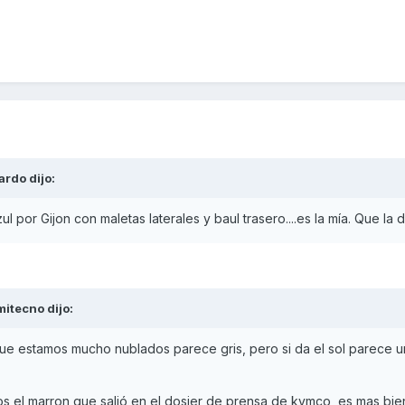
ardo
dijo:
 por Gijon con maletas laterales y baul trasero....es la mía. Que la d
mitecno
dijo:
 que estamos mucho nublados parece gris, pero si da el sol parece u
os el marron que salió en el dosier de prensa de kymco, es mas bien