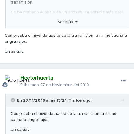
transmisión.
Os he grabado el audio en un archivo, se aprecia más casi
al final del audio,
sonido.mp4
Ver más
Si acelero el motor sin la marcha metida el sonido agudo no
suena.
Comprueba el nivel de aceite de la transmisión, a mí me suena a
engranajes.
Gracias.
Un saludo
Hectorhuerta
Publicado
27 de Noviembre del 2019
En 27/11/2019 a las 19:21,
Tiritos
dijo:
Comprueba el nivel de aceite de la transmisión, a mí me
suena a engranajes.
Un saludo