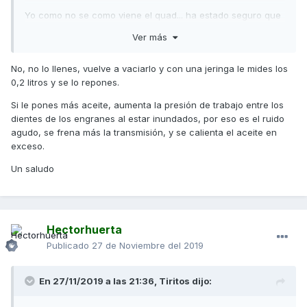
Yo como no se como viene el quad... ha estado seguro que
parado mucho tiempo, le eché 0,4 litros pero entra más
Ver más
seguro, lo lleno hasta que se desborde?? pasará algo?
No, no lo llenes, vuelve a vaciarlo y con una jeringa le mides los
0,2 litros y se lo repones.
Gracias de antemano!
Si le pones más aceite, aumenta la presión de trabajo entre los
dientes de los engranes al estar inundados, por eso es el ruido
agudo, se frena más la transmisión, y se calienta el aceite en
exceso.
Un saludo
Hectorhuerta
Publicado
27 de Noviembre del 2019
En 27/11/2019 a las 21:36,
Tiritos
dijo: