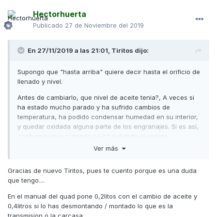
Hectorhuerta
Publicado
27 de Noviembre del 2019
En 27/11/2019 a las 21:01,
Tiritos
dijo:
Supongo que "hasta arriba" quiere decir hasta el orificio de
llenado y nivel.
Antes de cambiarlo, que nivel de aceite tenia?, A veces si
ha estado mucho parado y ha sufrido cambios de
temperatura, ha podido condensar humedad en su interior,
y quedar oxidada alguna parte de los engranajes. Si es así,
conforme vaya rodando se irá puliendo el sonido.
Ver más
Un saludo
Gracias de nuevo Tiritos, pues te cuento porque es una duda
que tengo....
En el manual del quad pone 0,2litos con el cambio de aceite y
0,4litros si lo has desmontando / montado lo que es la
transmision o la carcasa.