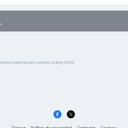
s.
junta manta tucano urbano Xciting 400S
Tema
Política de privacidad
Contactar
Cookies