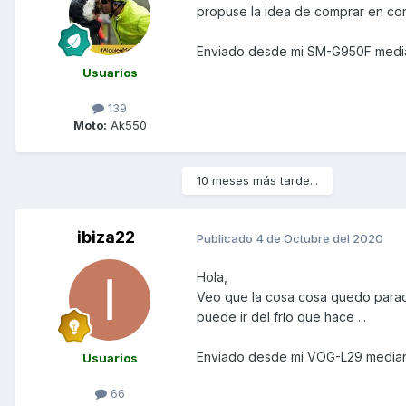
propuse la idea de comprar en con
Enviado desde mi SM-G950F media
Usuarios
139
Moto:
Ak550
10 meses más tarde...
ibiza22
Publicado
4 de Octubre del 2020
Hola,
Veo que la cosa cosa quedo parada, 
puede ir del frío que hace ...
Enviado desde mi VOG-L29 median
Usuarios
66