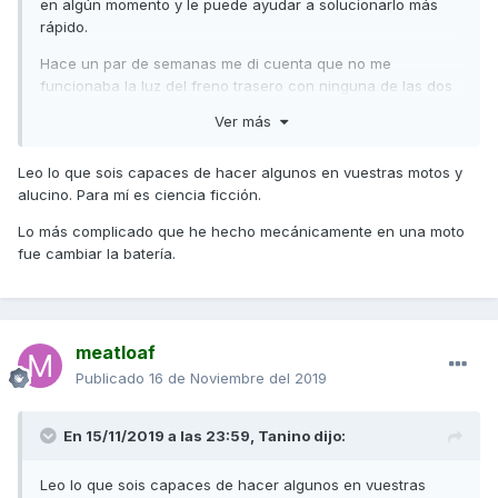
en algún momento y le puede ayudar a solucionarlo más
rápido.
Hace un par de semanas me di cuenta que no me
funcionaba la luz del freno trasero con ninguna de las dos
manetas. Como con los dos frenos arrancaba la moto,
Ver más
estaba claro que funcionaban bien los interruptores.
Solo podía ser ya del propio faro led o de la instalación
Leo lo que sois capaces de hacer algunos en vuestras motos y
eléctrica. Lo primero que comprobé es que no fuera un
alucino. Para mí es ciencia ficción.
fusible. Como la luz de freno comparte fusible con un
Lo más complicado que he hecho mecánicamente en una moto
montón de sistemas eléctricos que funcionaban
fue cambiar la batería.
perfectamente, ese no era el problema.
Vi en el esquema eléctrico que el cable que lleva el positivo
de la luz de freno es el cable verde-amarillo. Desmonté el
alojamiento del casco y en la parte de atrás vi un conector
meatloaf
con ese cable en el medio. Medí con un tester si enviaba
Publicado
16 de Noviembre del 2019
chicha al apretar las manetas y me marcaba algo más de 6
voltios. Me pareció poco, pero podría ser perfectamente
que los led fueran a 6 voltios (6 de 1 voltio). De haber
En 15/11/2019 a las 23:59,
Tanino
dijo:
sabido en ese momento que tenía que enviar unos 12
voltios, me habría ahorrado la mañana del sábado
Leo lo que sois capaces de hacer algunos en vuestras
desmontando y montando media moto.