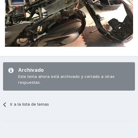
llegado nada, podría ser de un cable partido, pero en este
caso tenía toda la pinta de un mal contacto. Siguiendo el
rastro del famoso cable verde-amarillo llegué a otro
conector (está debajo del carenado lateral derecho, como
a la altura de la mitad del asiento). Un poco de 3 en 1
especial para contactos eléctricos y un repaso con un
bastoncillo de algodón y luz de freno funcionando
perfectamente.
Ahora a montar la moto, con la satisfacción de haber
solucionado el problema y además haberme ahorrado unas
horillas de mano de obra de taller. Hoy me he ganado un
Archivado
buen aperitivo…
Este tema ahora está archivado y cerrado a otras
Saludos
respuestas.
Ir a la lista de temas