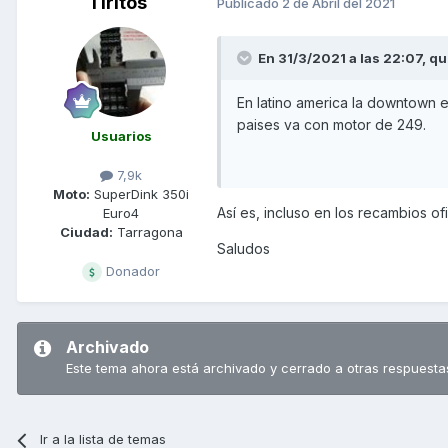
Tiritos
Publicado
2 de Abril del 2021
En 31/3/2021 a las 22:07,
qu
En latino america la downtown e
paises va con motor de 249.
Usuarios
7,9k
Moto:
SuperDink 350i
Así es, incluso en los recambios 
Euro4
Ciudad:
Tarragona
Saludos
Donador
Archivado
Este tema ahora está archivado y cerrado a otras respuesta
Ir a la lista de temas