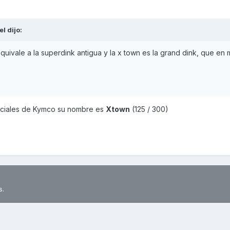
el
dijo:
quivale a la superdink antigua y la x town es la grand dink, que en
oficiales de Kymco su nombre es
Xtown
(125 / 300)
s.