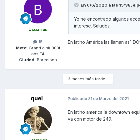
En 6/6/2020 a las 15:38,
elp
Yo he encontrado algunos acces
interese. Saludos
Usuarios
15
En latino América las llaman así. 
Moto:
Grand dink 300i
abs E4
Ciudad:
Barcelona
3 meses más tarde...
quel
Publicado
31 de Marzo del 2021
En latino america la downtown equi
va con motor de 249.
Usuarios