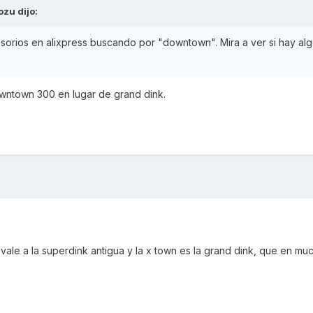
ozu
dijo:
orios en alixpress buscando por "downtown". Mira a ver si hay alg
DOwntown 300 en lugar de grand dink.
vale a la superdink antigua y la x town es la grand dink, que en mu