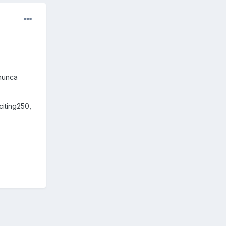
nunca
iting250,