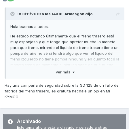
En 3/11/2019 a las 14:08,
Armasgon
dijo:
Hola buenas a todos.
He estado notando últimamente que el freno trasero está
muy esponjoso y que tengo que apretar mucho la maneta
para que frene, mirando el líquido de freno trasero tiene un
pompa de aire no sé si tendrá algo que ver, el líquido del
freno izquierdo no tiene pompa ninguno y en cuanto tocó la
maneta frena de momento si alguien sabe de qué puede
ser y si hay algún brico por el foro espero que me lo digan
Ver más
y así mirarlo para purgar el freno gracias de antemano. Un
saludo
Hay una campaña de seguridad sobre la GD 125 de un fallo de
fabrica del freno trasero, es gratuita hechale un ojo en Mi
KYMCO
Archivado
Este tema ahora está archivado y cerrado a otras