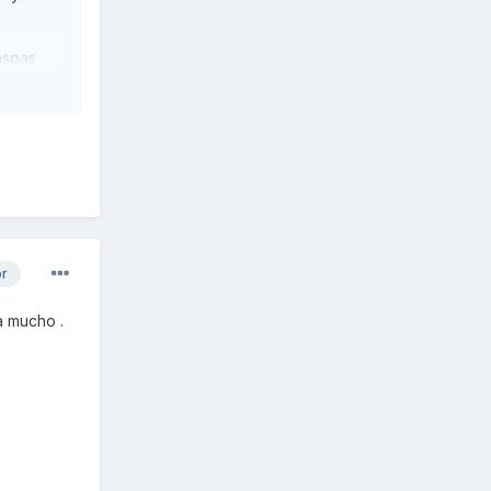
 aspas
paquete
sera del
eto va a
nes una
or
a
a mucho .
rea que
os