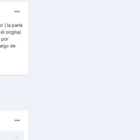
r ( la parte
l original
 por
 algo de