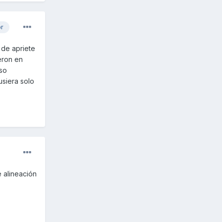
or
 de apriete
eron en
iso
usiera solo
e alineación