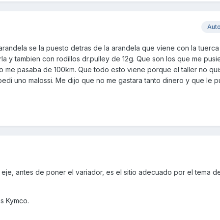
Aut
arandela se la puesto detras de la arandela que viene con la tuerca
rla y tambien con rodillos dr.pulley de 12g. Que son los que me pusi
l no me pasaba de 100km. Que todo esto viene porque el taller no qu
edi uno malossi. Me dijo que no me gastara tanto dinero y que le p
 eje, antes de poner el variador, es el sitio adecuado por el tema d
as Kymco.