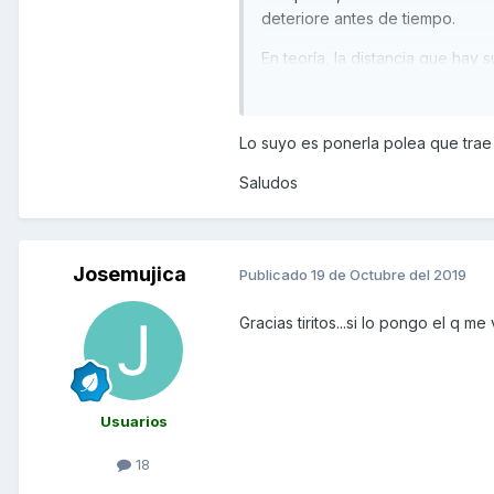
deteriore antes de tiempo.
En teoría, la distancia que hay 
originales (hasta el canto de la
del variador nuevo, cuando ese 
variador hasta completar la medi
Lo suyo es ponerla polea que trae e
Te aconsejo que revises es
Saludos
enseguida.
La correa Malossi que tu menci
ser de la misma anchura, si qu
Josemujica
Publicado
19 de Octubre del 2019
opción de la marca Bando que e
siguiente referencia: Bando 36
Gracias tiritos...si lo pongo el q 
Cuando pongas una correa nuev
te nombro tarda 300 km en adap
porque se requema.
Usuarios
Un saludo
18