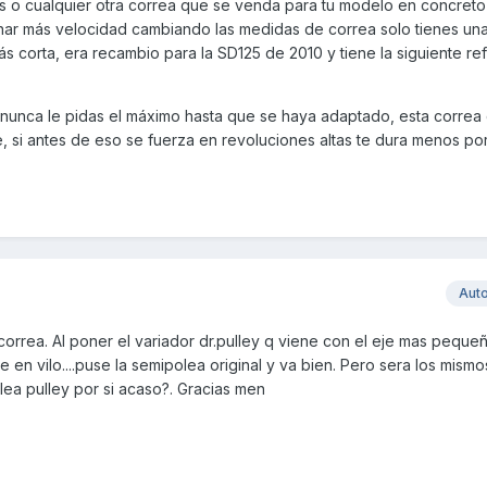
s o cualquier otra correa que se venda para tu modelo en concreto
anar más velocidad cambiando las medidas de correa solo tienes un
corta, era recambio para la SD125 de 2010 y tiene la siguiente ref
unca le pidas el máximo hasta que se haya adaptado, esta correa 
 si antes de eso se fuerza en revoluciones altas te dura menos po
Aut
a correa. Al poner el variador dr.pulley q viene con el eje mas peq
 en vilo....puse la semipolea original y va bien. Pero sera los mism
lea pulley por si acaso?. Gracias men