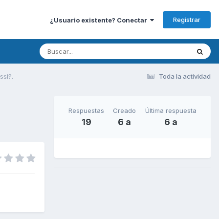
Registrar
¿Usuario existente? Conectar
ssi?.
Toda la actividad
Respuestas
Creado
Última respuesta
19
6 a
6 a