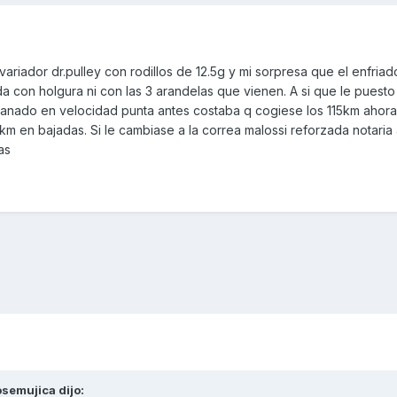
riador dr.pulley con rodillos de 12.5g y mi sorpresa que el enfriado
con holgura ni con las 3 arandelas que vienen. A si que le puesto e
 ganado en velocidad punta antes costaba q cogiese los 115km ahora
km en bajadas. Si le cambiase a la correa malossi reforzada notaria
as
osemujica
dijo: