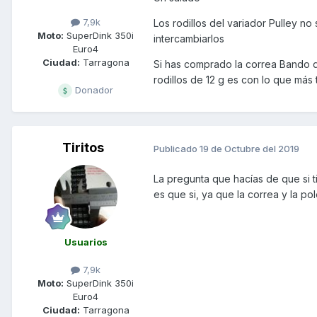
7,9k
Los rodillos del variador Pulley n
Moto:
SuperDink 350i
intercambiarlos
Euro4
Ciudad:
Tarragona
Si has comprado la correa Bando q
rodillos de 12 g es con lo que más 
Donador
Tiritos
Publicado
19 de Octubre del 2019
La pregunta que hacías de que si ti
es que si, ya que la correa y la 
Usuarios
7,9k
Moto:
SuperDink 350i
Euro4
Ciudad:
Tarragona