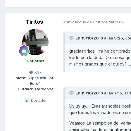
Tiritos
Publicado
19 de Octubre del 2019
En 19/10/2019 a las 9:25,
Jo
gracias tiritos!!. Ya he comprad
kede con la duda. Otra cosa que 
Usuarios
mismos grados que el pulley?. L
7,9k
Moto:
SuperDink 350i
Euro4
Ciudad:
Tarragona
En 19/10/2019 a las 7:15,
Tir
Donador
Uy uy uy..... Esas arandelas pos
que todos los variadores no son
Veamos: La semipolea del variado
semipolea, ha de estar alineada