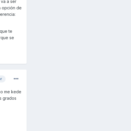
 va a ser
a opción de
erencia:
que te
rque se
or
ueño me kede
os grados