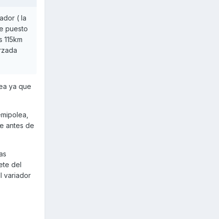
ador ( la
le puesto
s 115km
orzada
rea ya que
emipolea,
re antes de
as
ete del
l variador