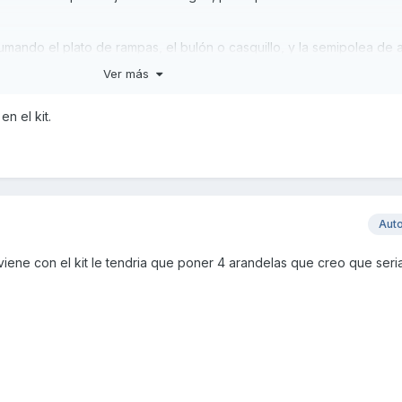
sumando el plato de rampas, el bulón o casquillo, y la semipolea de
 polea, sin sumar las aspas), tiene que ser la distancia que mida el 
Ver más
variador es más corto, hay que colocarle arandelas en la parte tra
da, es decir: en el fondo del eje, antes de montar el variador.
n el kit.
a medida porque si no la correa se te va a destrozar
onas o cualquier otra correa que se venda para tu modelo en concr
ieres ganar más velocidad cambiando las medidas de correa solo tie
Aut
s unos mm más corta, era recambio para la SD125 de 2010 y tiene l
243761.
me viene con el kit le tendria que poner 4 arandelas que creo que seri
a nunca le pidas el máximo hasta que se haya adaptado, esta cor
tarse, si antes de eso se fuerza en revoluciones altas te dura men