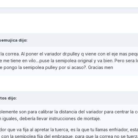
semujica
dijo:
o la correa. Al poner el variador dr.pulley q viene con el eje mas p
me tiene en vilo....puse la semipolea original y va bien. Pero sera l
e pongo la semipolea pulley por si acaso?. Gracias men
itos
dijo:
iblemente son para calibrar la distancia del variador para centrar la 
 iguales, debería llevar instrucciones de montaje.
r que va fija al apretar la tuerca, es la que tu llamas enfriador, est
 con la semipolea fija del embrague, para que la correa no se tuerz