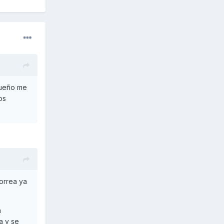
equeño me
os
correa ya
a
a y se