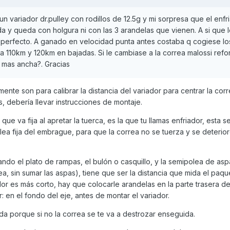
 variador dr.pulley con rodillos de 12.5g y mi sorpresa que el enfri
a y queda con holgura ni con las 3 arandelas que vienen. A si que 
as perfecto. A ganado en velocidad punta antes costaba q cogiese lo
a 110km y 120km en bajadas. Si le cambiase a la correa malossi ref
r mas ancha?. Gracias
emente son para calibrar la distancia del variador para centrar la cor
, debería llevar instrucciones de montaje.
ue va fija al apretar la tuerca, es la que tu llamas enfriador, esta s
lea fija del embrague, para que la correa no se tuerza y se deterio
ando el plato de rampas, el bulón o casquillo, y la semipolea de asp
lea, sin sumar las aspas), tiene que ser la distancia que mida el paqu
r es más corto, hay que colocarle arandelas en la parte trasera de
: en el fondo del eje, antes de montar el variador.
a porque si no la correa se te va a destrozar enseguida.