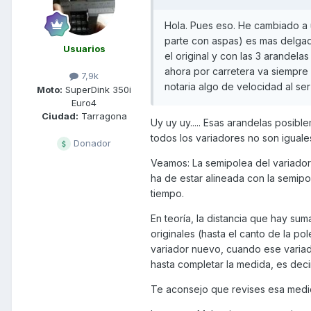
Hola. Pues eso. He cambiado a un
parte con aspas) es mas delgad
Usuarios
el original y con las 3 arandel
ahora por carretera va siempre 
7,9k
notaria algo de velocidad al se
Moto:
SuperDink 350i
Euro4
Ciudad:
Tarragona
Uy uy uy..... Esas arandelas posibl
todos los variadores no son iguales
Donador
Veamos: La semipolea del variador q
ha de estar alineada con la semipo
tiempo.
En teoría, la distancia que hay sum
originales (hasta el canto de la po
variador nuevo, cuando ese variado
hasta completar la medida, es decir
Te aconsejo que revises esa medid