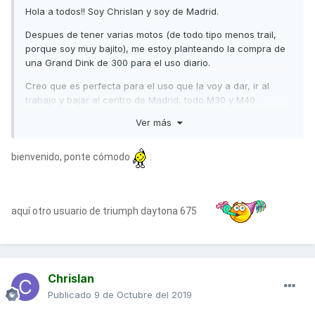
Hola a todos!! Soy Chrislan y soy de Madrid.
Despues de tener varias motos (de todo tipo menos trail,
porque soy muy bajito), me estoy planteando la compra de
una Grand Dink de 300 para el uso diario.
Creo que es perfecta para el uso que la voy a dar, ir al
trabajo y bajar al centro de Madrid, todo M30 y M40.
Ver más
La ultima moto que he tenido, que vendi hace un par de
meses fue una Triumph Daytona, y claro, al ser una R, me
bajaba todos los días con la espalda reventada, y puesto
bienvenido, ponte cómodo
.
que no tengo tiempo de rutear con los amigos, pues a por
un wc, que es lo más cómodo del mundo.
Muchas gracias, y espero aprender de todos vosotros.
aquí otro usuario de triumph daytona 675
Chrislan
Publicado
9 de Octubre del 2019