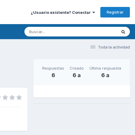
Registrar
¿Usuario existente? Conectar
Toda la actividad
Respuestas
Creado
Última respuesta
6
6 a
6 a