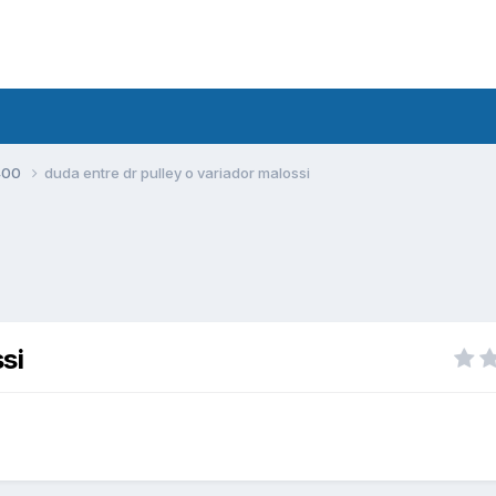
400
duda entre dr pulley o variador malossi
si