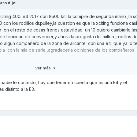
rro
dijo:
xciting 400i e4 2017 con 8500 km la compre de segunda mano ,la s
con los rodillos dr.pulley,la cuestion es que la xciting funciona casi
n ,en el resto de cosas frenos estavilidad un 10,quiero cambiarle la
e terminan de convencer,y ahora la pregunta del millon ,rodillos dr
do algun compañero de la zona de alicante con una e4 que ya lo t
cia con la mia de serie ,agradeceria opiniones de los compañeros
Ver más
 nadie le contestó, hay que tener en cuenta que es una E4 y el
 distinto a la E3.