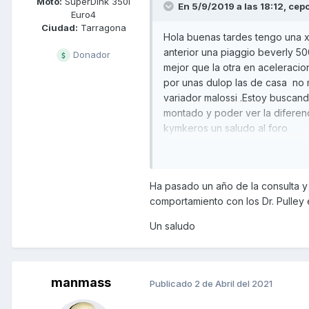
Moto:
SuperDink 350i
En 5/9/2019 a las 18:12,
cepo
Euro4
Ciudad:
Tarragona
Hola buenas tardes tengo una 
anterior una piaggio beverly 500 
Donador
mejor que la otra en aceleracio
por unas dulop las de casa no m
variador malossi .Estoy buscan
montado y poder ver la diferen
kymkeros un saludo al foro
Ha pasado un año de la consulta y
comportamiento con los Dr. Pulley es
Un saludo
manmass
Publicado
2 de Abril del 2021