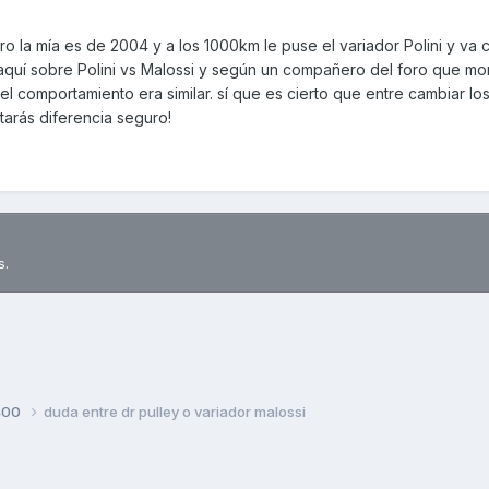
ro la mía es de 2004 y a los 1000km le puse el variador Polini y va 
aquí sobre Polini vs Malossi y según un compañero del foro que m
el comportamiento era similar. sí que es cierto que entre cambiar los
otarás diferencia seguro!
s.
400
duda entre dr pulley o variador malossi