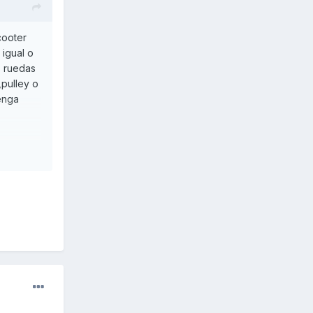
cooter
 igual o
s ruedas
,pulley o
enga