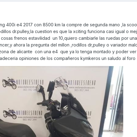
ing 400i e4 2017 con 8500 km la compre de segunda mano ,la scoot
illos dr.pulley,la cuestion es que la xciting funciona casi igual o me
e cosas frenos estavilidad un 10,quiero cambiarle las ruedas por una
r,y ahora la pregunta del millon ,rodillos dr,pulley o variador malo
ona de alicante con una e4 que ya lo tenga montado y poder ver 
gradeceria opiniones de los compañeros kymkeros un saludo al foro