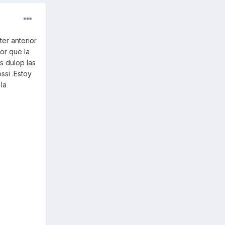
er anterior
jor que la
s dulop las
ssi .Estoy
la