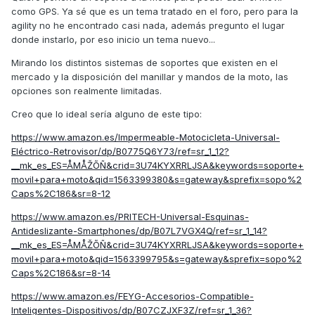
como GPS. Ya sé que es un tema tratado en el foro, pero para la
agility no he encontrado casi nada, además pregunto el lugar
donde instarlo, por eso inicio un tema nuevo...
Mirando los distintos sistemas de soportes que existen en el
mercado y la disposición del manillar y mandos de la moto, las
opciones son realmente limitadas.
Creo que lo ideal sería alguno de este tipo:
https://www.amazon.es/Impermeable-Motocicleta-Universal-
Eléctrico-Retrovisor/dp/B0775Q6Y73/ref=sr_1_12?
__mk_es_ES=ÅMÅŽÕÑ&crid=3U74KYXRRLJSA&keywords=soporte+
movil+para+moto&qid=1563399380&s=gateway&sprefix=sopo%2
Caps%2C186&sr=8-12
https://www.amazon.es/PRITECH-Universal-Esquinas-
Antideslizante-Smartphones/dp/B07L7VGX4Q/ref=sr_1_14?
__mk_es_ES=ÅMÅŽÕÑ&crid=3U74KYXRRLJSA&keywords=soporte+
movil+para+moto&qid=1563399795&s=gateway&sprefix=sopo%2
Caps%2C186&sr=8-14
https://www.amazon.es/FEYG-Accesorios-Compatible-
Inteligentes-Dispositivos/dp/B07CZJXF3Z/ref=sr_1_36?