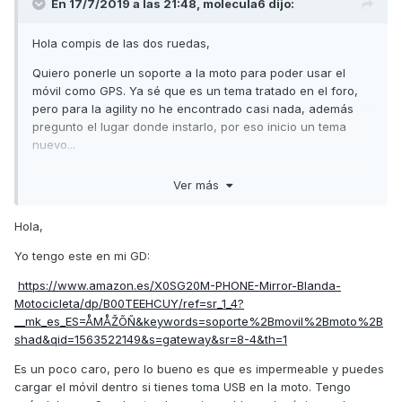
En 17/7/2019 a las 21:48,
molecula6
dijo:
Hola compis de las dos ruedas,
Quiero ponerle un soporte a la moto para poder usar el
móvil como GPS. Ya sé que es un tema tratado en el foro,
pero para la agility no he encontrado casi nada, además
pregunto el lugar donde instarlo, por eso inicio un tema
nuevo...
Mirando los distintos sistemas de soportes que existen en el
Ver más
mercado y la disposición del manillar y mandos de la moto,
las opciones son realmente limitadas.
Hola,
Creo que lo ideal sería alguno de este tipo:
Yo tengo este en mi GD:
https://www.amazon.es/Impermeable-Motocicleta-
https://www.amazon.es/X0SG20M-PHONE-Mirror-Blanda-
Universal-Eléctrico-Retrovisor/dp/B0775Q6Y73/ref=sr_1_12?
Motocicleta/dp/B00TEEHCUY/ref=sr_1_4?
__mk_es_ES=ÅMÅŽÕÑ&crid=3U74KYXRRLJSA&keywords=so
__mk_es_ES=ÅMÅŽÕÑ&keywords=soporte%2Bmovil%2Bmoto%2B
porte+movil+para+moto&qid=1563399380&s=gateway&spre
shad&qid=1563522149&s=gateway&sr=8-4&th=1
fix=sopo%2Caps%2C186&sr=8-12
Es un poco caro, pero lo bueno es que es impermeable y puedes
https://www.amazon.es/PRITECH-Universal-Esquinas-
cargar el móvil dentro si tienes toma USB en la moto. Tengo
Antideslizante-Smartphones/dp/B07L7VGX4Q/ref=sr_1_14?