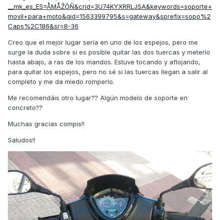
__mk_es_ES=ÅMÅŽÕÑ&crid=3U74KYXRRLJSA&keywords=soporte+
movil+para+moto&qid=1563399795&s=gateway&sprefix=sopo%2
Caps%2C186&sr=8-36
Creo que el mejor lugar sería en uno de los espejos, pero me
surge la duda sobre si es posible quitar las dos tuercas y meterlo
hasta abajo, a ras de los mandos. Estuve tocando y aflojando,
para quitar los espejos, pero no sé si las tuercas llegan a salir al
completo y me da miedo romperlo.
Me recomendáis otro lugar?? Algún modelo de soporte en
concreto??
Muchas gracias compis!!
Saludos!!