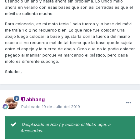
usándolo un año y hasta ahora sin problema. Lo único malo
__mk_es_ES=ÅMÅŽÕÑ&crid=3U74KYXRRLJSA&keywords=so
ahora en verano con esas bases que son así cerradas es que el
porte+movil+para+moto&qid=1563399795&s=gateway&spre
móvil se calienta mucho.
fix=sopo%2Caps%2C186&sr=8-14
Para colocarlo, en mi moto tenía 1 sola tuerca y la base del móvil
https://www.amazon.es/FEYG-Accesorios-Compatible-
me traía 1 o 2 no recuerdo bien. Lo que hice fue colocar una
Inteligentes-Dispositivos/dp/B07CZJXF3Z/ref=sr_1_36?
abajo luego colocar la base y ajustarla con la tuerca del mismo
__mk_es_ES=ÅMÅŽÕÑ&crid=3U74KYXRRLJSA&keywords=so
espejo si no recuerdo mal de tal forma que la base quede sujeta
porte+movil+para+moto&qid=1563399795&s=gateway&spre
entre el espejo y la tuerca de abajo. Creo que no lo podía colocar
fix=sopo%2Caps%2C186&sr=8-36
pegado al manillar porque va marcando el plástico, pero cada
Creo que el mejor lugar sería en uno de los espejos, pero
moto es diferente supongo.
me surge la duda sobre si es posible quitar las dos tuercas
Saludos,
y meterlo hasta abajo, a ras de los mandos. Estuve tocando
y aflojando, para quitar los espejos, pero no sé si las
tuercas llegan a salir al completo y me da miedo romperlo.
Me recomendáis otro lugar?? Algún modelo de soporte en
abhang
concreto??
Publicado
19 de Julio del 2019
Muchas gracias compis!!
Saludos!!
Desplazado el Hilo ( y editado el titulo) aquí, a
Accesorios.