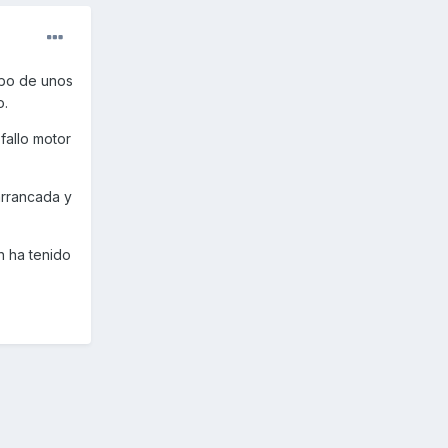
abo de unos
o.
fallo motor
arrancada y
n ha tenido