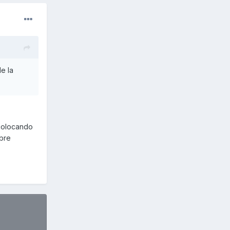
e la
 colocando
obre