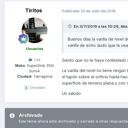
Tiritos
Publicado
25 de Julio del 2019
En 3/7/2019 a las 10:26,
Abs
Buenos días la varilla de nivel 
varilla de echo dudo que la vea
Usuarios
7,9k
Siento que no te haya contestado 
Moto:
SuperDink 350i
La varilla del nivel no tiene ningún
Euro4
Ciudad:
Tarragona
el tapón sobre el orificio hasta ha
superficie de terreno plana y con c
Donador
Un saludo
Archivado
Este tema ahora está archivado y cerrado a otras respuesta