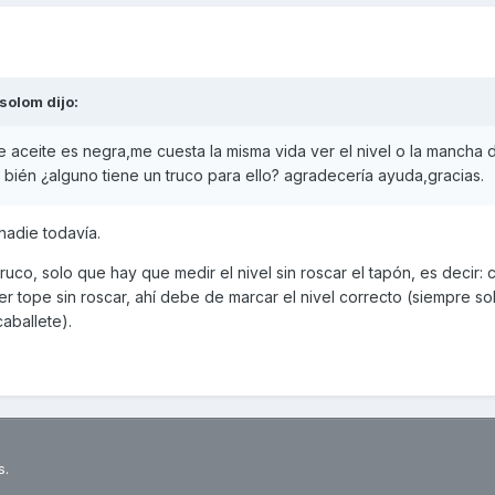
solom
dijo:
de aceite es negra,me cuesta la misma vida ver el nivel o la mancha d
 bién ¿alguno tiene un truco para ello? agradecería ayuda,gracias.
nadie todavía.
 truco, solo que hay que medir el nivel sin roscar el tapón, es decir:
cer tope sin roscar, ahí debe de marcar el nivel correcto (siempre s
aballete).
s.