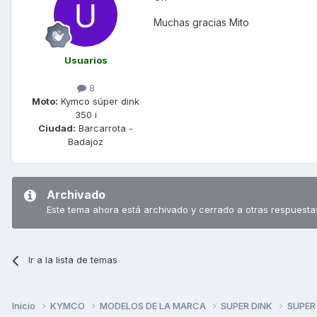
Muchas gracias Mito
Usuarios
8
Moto:
Kymco súper dink
350 i
Ciudad:
Barcarrota -
Badajoz
Archivado
Este tema ahora está archivado y cerrado a otras respuesta
Ir a la lista de temas
Inicio
KYMCO
MODELOS DE LA MARCA
SUPER DINK
SUPER