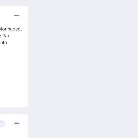
otor nuevo,
e. No
ento
or