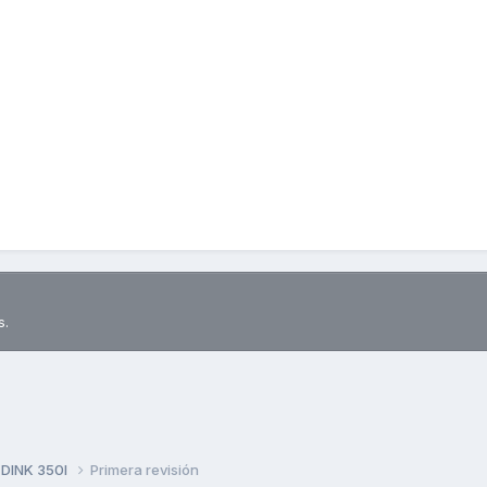
s.
 DINK 350I
Primera revisión